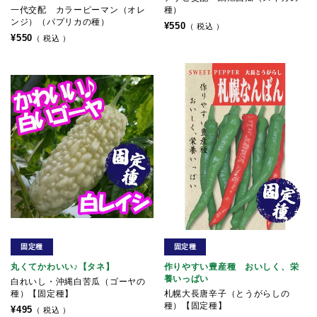
一代交配 カラーピーマン（オレ
種）
ンジ）（パプリカの種）
¥
550
税込
¥
550
税込
固定種
固定種
丸くてかわいい♪【タネ】
作りやすい豊産種 おいしく、栄
養いっぱい
白れいし・沖縄白苦瓜（ゴーヤの
種）【固定種】
札幌大長唐辛子（とうがらしの
種）【固定種】
¥
495
税込