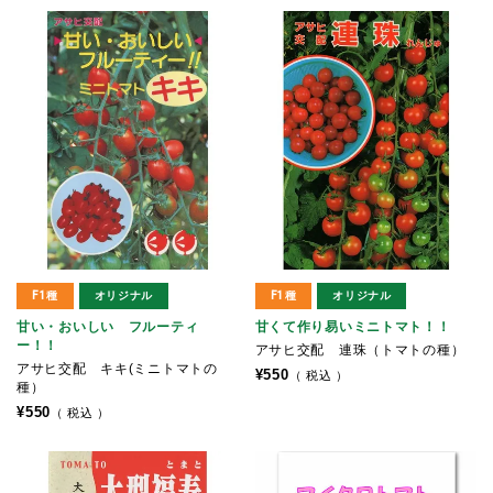
F1種
オリジナル
F1種
オリジナル
甘い・おいしい フルーティ
甘くて作り易いミニトマト！！
ー！！
アサヒ交配 連珠（トマトの種）
アサヒ交配 キキ(ミニトマトの
¥
550
税込
種）
¥
550
税込