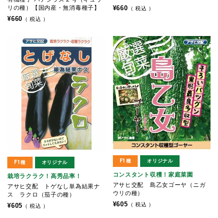
¥
660
リの種）【国内産・無消毒種子】
税込
¥
660
税込
F1種
オリジナル
F1種
オリジナル
コンスタント収穫！家庭菜園
栽培ラクラク！高秀品率！
アサヒ交配 島乙女ゴーヤ（ニガ
アサヒ交配 トゲなし単為結果ナ
ウリの種）
ス ラクロ（茄子の種）
¥
605
税込
¥
605
税込