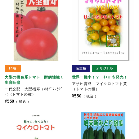
F1種
固定種
オリジナル
大型の桃色系トマト 耐病性強く
世界一極小！？ ｲｴﾛｰも発売！
生育旺盛
アサヒ育成 マイクロトマト黄
一代交配 大型福寿（ｵｵｶﾞﾀﾌｸｼﾞ
（トマトの種）
ｭ）(トマトの種）
¥
550
税込
¥
550
税込