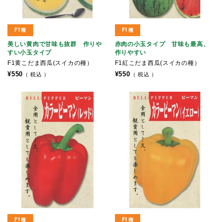
F1種
F1種
美しい黄肉で甘味も抜群 作りや
赤肉の小玉タイプ 甘味も最高、
すい小玉タイプ
作りやすい
F1黄こだま西瓜(スイカの種）
F1紅こだま西瓜(スイカの種）
¥
550
¥
550
税込
税込
F1種
F1種