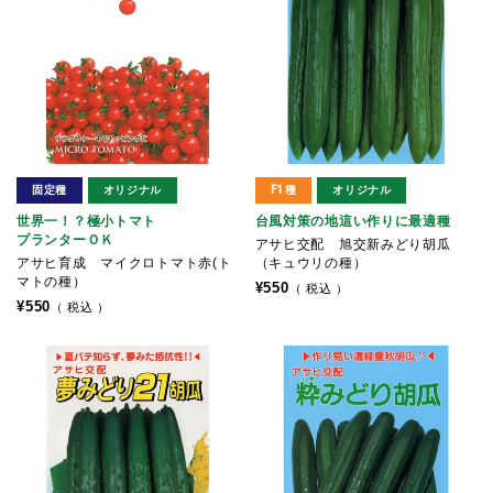
固定種
オリジナル
F1種
オリジナル
世界一！？極小トマト
台風対策の地這い作りに最適種
プランターＯＫ
アサヒ交配 旭交新みどり胡瓜
アサヒ育成 マイクロトマト赤(ト
（キュウリの種）
マトの種）
¥
550
税込
¥
550
税込