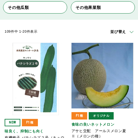
その他瓜類
その他果菜類
並び替え
109
件中
1
-
20
件表示
F1種
オリジナル
NEW
F1種
食味の良いネットメロン
アサヒ交配 アールスメロン夏
味良く、抑制にも向く
Ⅱ（メロンの種）
有機種子 バテシラズ２号（キュウ