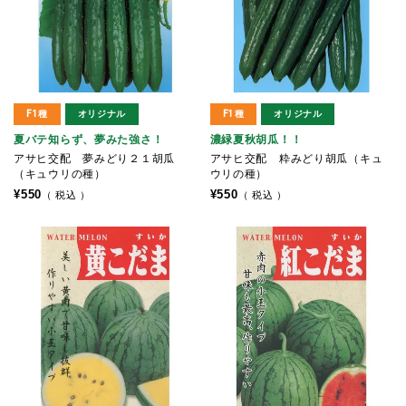
F1種
オリジナル
F1種
オリジナル
夏バテ知らず、夢みた強さ！
濃緑夏秋胡瓜！！
アサヒ交配 夢みどり２１胡瓜
アサヒ交配 粋みどり胡瓜（キュ
（キュウリの種）
ウリの種）
¥
550
¥
550
税込
税込