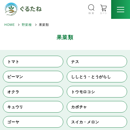
検 索
カート
HOME
野菜種
果菜類
果菜類
トマト
ナス
ピーマン
ししとう・とうがらし
オクラ
トウモロコシ
キュウリ
カボチャ
ゴーヤ
スイカ・メロン