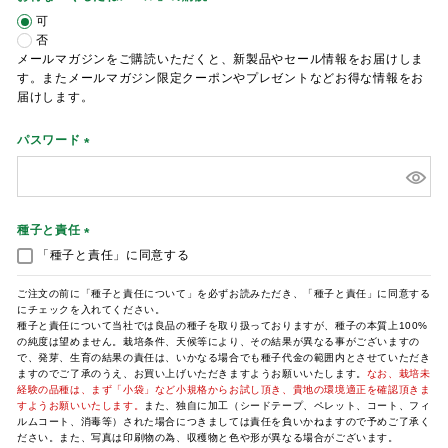
(
可
必
否
須
メールマガジンをご購読いただくと、新製品やセール情報をお届けしま
)
す。またメールマガジン限定クーポンやプレゼントなどお得な情報をお
届けします。
パスワード
(
必
須
)
種子と責任
(
「種子と責任」に同意する
必
須
ご注文の前に「種子と責任について」を必ずお読みただき、「種子と責任」に同意する
にチェックを入れてください。
)
種子と責任について当社では良品の種子を取り扱っておりますが、種子の本質上100%
の純度は望めません。栽培条件、天候等により、その結果が異なる事がございますの
で、発芽、生育の結果の責任は、いかなる場合でも種子代金の範囲内とさせていただき
ますのでご了承のうえ、お買い上げいただきますようお願いいたします。
なお、栽培未
経験の品種は、まず「小袋」など小規格からお試し頂き、貴地の環境適正を確認頂きま
すようお願いいたします。
また、独自に加工（シードテープ、ペレット、コート、フィ
ルムコート、消毒等）された場合につきましては責任を負いかねますので予めご了承く
ださい。また、写真は印刷物の為、収穫物と色や形が異なる場合がございます。