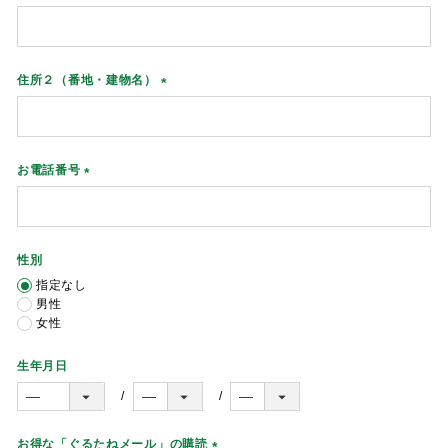
(
必
須
)
住所２（番地・建物名）
(
必
須
)
お電話番号
(
必
須
)
性別
指定なし
男性
女性
生年月日
お得な「ぐるたねメール」の購読