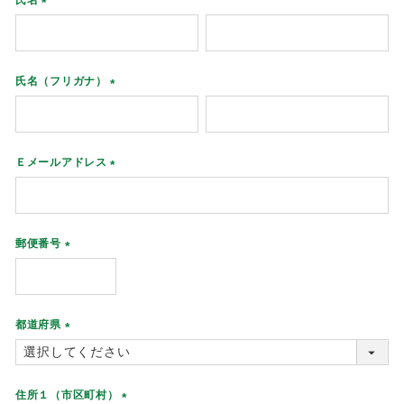
氏名
(
必
須
)
氏名（フリガナ）
(
必
須
)
Ｅメールアドレス
(
必
須
)
郵便番号
(
必
須
)
都道府県
(
必
須
住所１（市区町村）
)