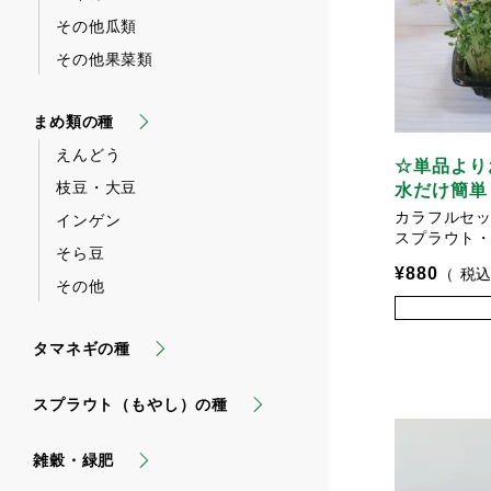
その他瓜類
その他果菜類
まめ類の種
えんどう
☆単品より
枝豆・大豆
水だけ簡単
カラフルセ
インゲン
スプラウト
そら豆
¥
880
税
その他
タマネギの種
スプラウト（もやし）の種
雑穀・緑肥