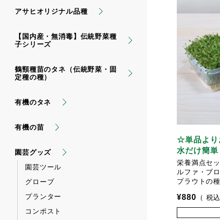
アサヒオリジナル品種
【国内産・無消毒】伝統野菜種
子シリーズ
鶴頸種苗のタネ（伝統野菜・固
定種の種）
有機のタネ
有機の苗
☆単品より
水だけ簡単
園芸グッズ
栄養満点セ
園芸ツール
ルファ・ブ
プラウトの
グローブ
プランター
¥
880
税
コンポスト