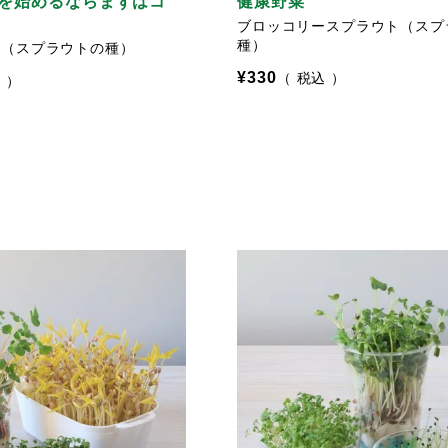
を始めるならまずはコ
健康野菜
ブロッコリースプラウト（スプ
種）
豆（スプラウトの種）
¥
330
税込
込