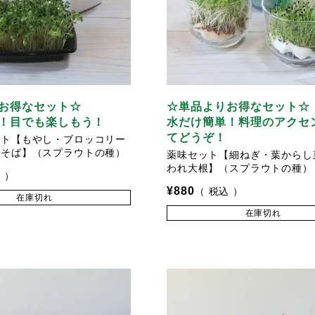
お得なセット☆
☆単品よりお得なセット☆
！目でも楽しもう！
水だけ簡単！料理のアクセ
てどうぞ！
ット【もやし・ブロッコリー
・そば】（スプラウトの種）
薬味セット【細ねぎ・葉からし
われ大根】（スプラウトの種）
込
¥
880
税込
在庫切れ
在庫切れ