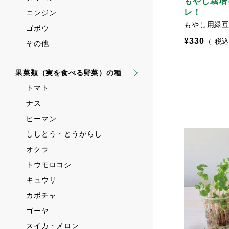
もやし栽培
レ！
ニンジン
もやし用緑
ゴボウ
¥
330
税
その他
果菜類（実を食べる野菜）の種
トマト
ナス
ピーマン
ししとう・とうがらし
オクラ
トウモロコシ
キュウリ
カボチャ
ゴーヤ
スイカ・メロン