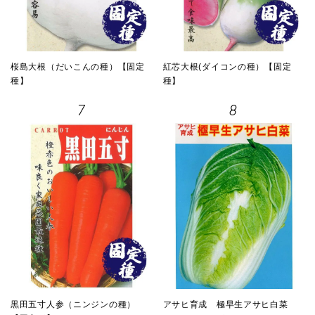
桜島大根（だいこんの種）【固定
紅芯大根(ダイコンの種）【固定
種】
種】
7
8
黒田五寸人参（ニンジンの種）
アサヒ育成 極早生アサヒ白菜