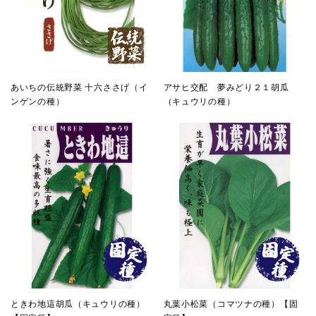
あいちの伝統野菜 十六ささげ（イ
アサヒ交配 夢みどり２１胡瓜
ンゲンの種）
（キュウリの種）
ときわ地這胡瓜（キュウリの種）
丸葉小松菜（コマツナの種）【固