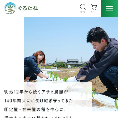
検 索
カート