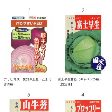
1
2
アサヒ育成 愛知赤玉葱（たまね
富士早生甘藍（キャベツの種）
ぎの種）
【固定種】
3
4