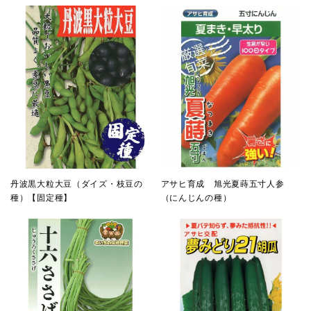
丹波黒大粒大豆（ダイズ・枝豆の
アサヒ育成 旭光夏蒔五寸人参
種）【固定種】
（にんじんの種）