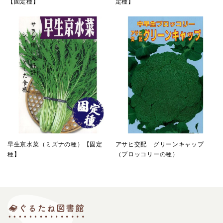
【固定種】
定種】
早生京水菜（ミズナの種）【固定
アサヒ交配 グリーンキャップ
種】
（ブロッコリーの種）