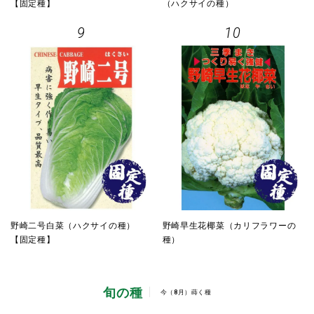
【固定種】
（ハクサイの種）
9
10
野崎二号白菜（ハクサイの種）
野崎早生花椰菜（カリフラワーの
【固定種】
種）
旬の種
今（8月）蒔く種