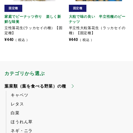
固定種
固定種
家庭でピーナッツ作り 楽しく新
大粒で味の良い 半立性種のピー
鮮な味覚
ナッツ
立性落花生(ラッカセイの種）【固
半立性大粒落花生（ラッカセイの
定種】
種）【固定種】
¥
440
¥
440
税込
税込
カテゴリから選ぶ
葉菜類（葉を食べる野菜）の種
キャベツ
レタス
白菜
ほうれん草
ネギ・ニラ