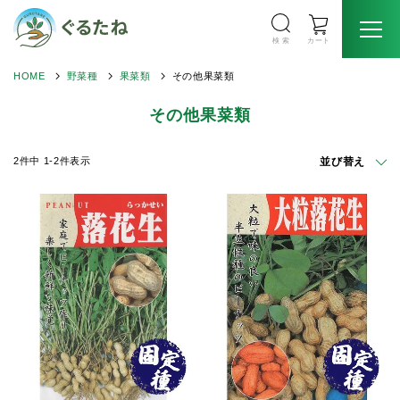
検 索
カート
HOME
野菜種
果菜類
その他果菜類
その他果菜類
並び替え
2
件中
1
-
2
件表示