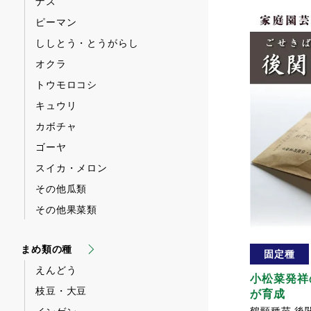
ナス
ピーマン
ししとう・とうがらし
オクラ
トウモロコシ
キュウリ
カボチャ
ゴーヤ
スイカ・メロン
その他瓜類
その他果菜類
まめ類の種
固定種
えんどう
小松菜発祥
枝豆・大豆
が育成