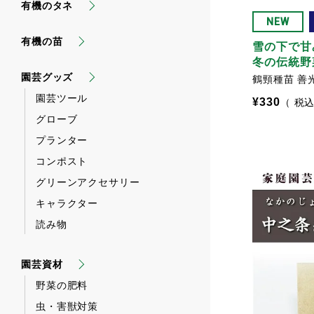
有機のタネ
NEW
有機の苗
雪の下で甘
冬の伝統野
園芸グッズ
鶴頸種苗 善
園芸ツール
¥
330
税
グローブ
プランター
コンポスト
グリーンアクセサリー
キャラクター
読み物
園芸資材
野菜の肥料
虫・害獣対策