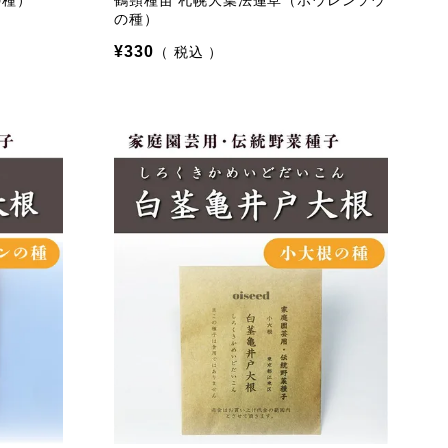
の種）
鶴頸種苗 札幌大葉法蓮草（ホウレンソウ
の種）
¥
330
税込