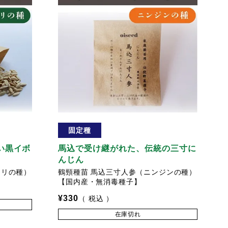
固定種
い黒イボ
馬込で受け継がれた、伝統の三寸に
んじん
ウリの種）
鶴頸種苗 馬込三寸人参（ニンジンの種）
【国内産・無消毒種子】
¥
330
税込
在庫切れ