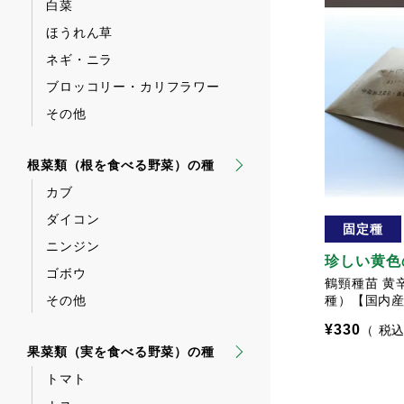
白菜
ほうれん草
ネギ・ニラ
ブロッコリー・カリフラワー
その他
根菜類（根を食べる野菜）の種
カブ
ダイコン
固定種
ニンジン
珍しい黄色
ゴボウ
鶴頸種苗 黄
種）【国内
その他
¥
330
税
果菜類（実を食べる野菜）の種
トマト