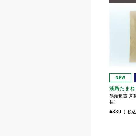
NEW
淡路たまね
鶴頸種苗 斉
種）
¥
330
税