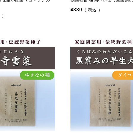
関晩生小松菜（コマツナの
鶴頸種苗 後関べかな（葉菜類
¥
330
税込
込