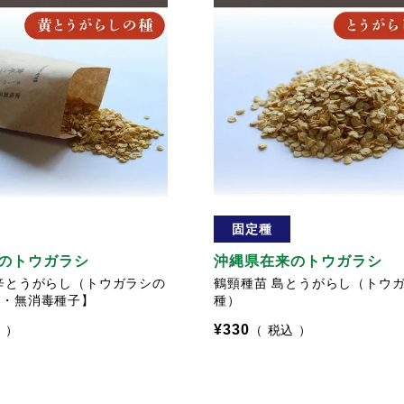
固定種
のトウガラシ
沖縄県在来のトウガラシ
辛とうがらし（トウガラシの
鶴頸種苗 島とうがらし（トウ
産・無消毒種子】
種）
¥
330
込
税込