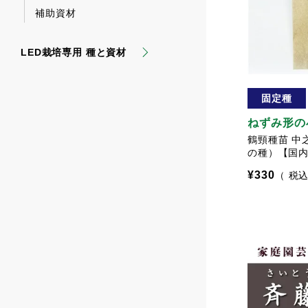
補助資材
LED栽培専用 種と資材
固定種
ねずみ形の
鶴頸種苗 中
の種）【国
¥
330
税