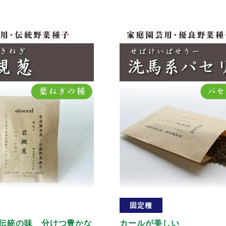
固定種
伝統の味 分けつ豊かな
カールが美しい