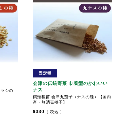
固定種
会津の伝統野菜 巾着型のかわいい
ナス
ガラシの
鶴頸種苗 会津丸茄子（ナスの種）【国内
産・無消毒種子】
¥
330
税込