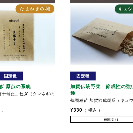
固定種
固定種
ぎ 原点の系統
加賀伝統野菜 節成性の強
種
藤十号たまねぎ（タマネギの
鶴頸種苗 加賀節成胡瓜（キュ
込
¥
330
税込
在庫切れ