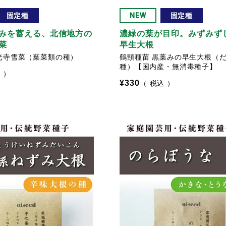
固定種
NEW
固定種
みを蓄える、北信地方の
濃緑の葉が目印。みずみず
菜
早生大根
光寺雪菜（葉菜類の種）
鶴頸種苗 黒葉みの早生大根（
種）【国内産・無消毒種子】
込
¥
330
税込