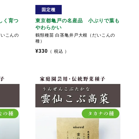
固定種
しく育つ
東京都亀戸の名産品 小ぶりで葉も
やわらかい
だいこんの
鶴頸種苗 白茎亀井戸大根（だいこんの
種）
¥
330
税込