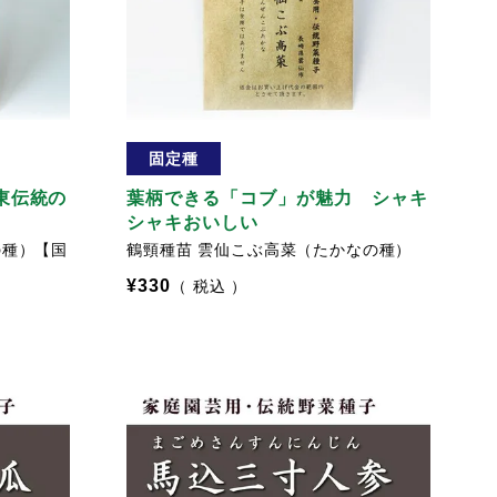
固定種
東伝統の
葉柄できる「コブ」が魅力 シャキ
シャキおいしい
の種）【国
鶴頸種苗 雲仙こぶ高菜（たかなの種）
¥
330
税込