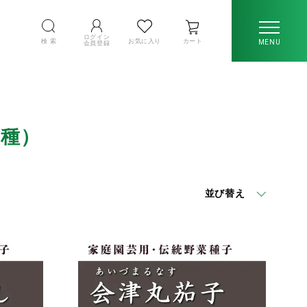
ログイン
検 索
お気に入り
カート
MENU
会員登録
の種）
並び替え