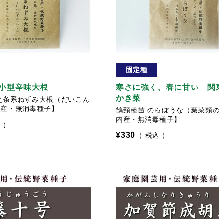
固定種
小型辛味大根
寒さに強く、春に甘い 関
かき菜
之条系ねずみ大根（だいこん
内産・無消毒種子】
鶴頸種苗 のらぼうな（葉菜類
内産・無消毒種子】
込
¥
330
税込