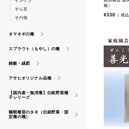
鶴頸種苗 後
インゲン
種）
そら豆
¥
330
税
その他
タマネギの種
スプラウト（もやし）の種
雑穀・緑肥
アサヒオリジナル品種
【国内産・無消毒】伝統野菜種
子シリーズ
鶴頸種苗のタネ（伝統野菜・固
定種の種）