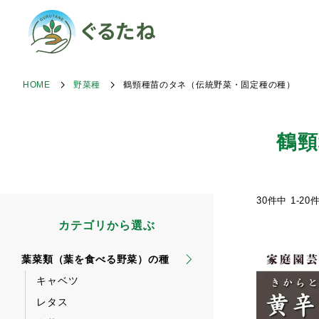
HOME
野菜種
鶴頸種苗のタネ（伝統野菜・固定種の種）
鶴頸
30
件中
1
-
20
カテゴリから選ぶ
葉菜類（葉を食べる野菜）の種
キャベツ
レタス