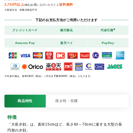
2,750円以上
送料無料
お買い上げいただくと
(税込)
※発送方法・到着日指定不可
下記のお支払方法がご利用いただけます
※
クレジットカード
銀行振込
代金引換
Amazon Pay
楽天ペイ
PayPay
※代金引換は、送料330円（税込）＋代引き手数料495円（税込）となります。
商品特性
蒔き時・収穫
特徴
「大長夕顔」は、直径15cmほど、長さ60～70cmに達する大型の長
円形の夕顔。