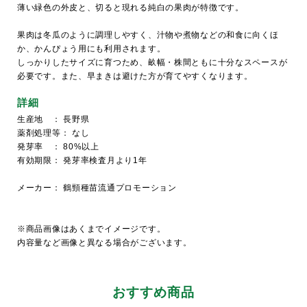
薄い緑色の外皮と、切ると現れる純白の果肉が特徴です。
果肉は冬瓜のように調理しやすく、汁物や煮物などの和食に向くほ
か、かんぴょう用にも利用されます。
しっかりしたサイズに育つため、畝幅・株間ともに十分なスペースが
必要です。また、早まきは避けた方が育てやすくなります。
詳細
生産地 ： 長野県
薬剤処理等： なし
発芽率 ： 80%以上
有効期限： 発芽率検査月より1年
メーカー： 鶴頸種苗流通プロモーション
※商品画像はあくまでイメージです。
内容量など画像と異なる場合がございます。
おすすめ商品