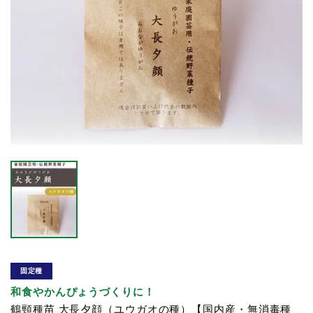
固定種
和食やかんぴょうづくりに！
鶴頸種苗 大長夕顔（ユウガオの種）【国内産・無消毒種