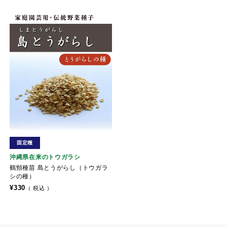
固定種
沖縄県在来のトウガラシ
鶴頸種苗 島とうがらし（トウガラ
シの種）
¥
330
税込