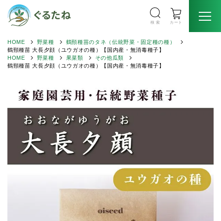
検 索
カート
HOME
野菜種
鶴頸種苗のタネ（伝統野菜・固定種の種）
鶴頸種苗 大長夕顔（ユウガオの種）【国内産・無消毒種子】
HOME
野菜種
果菜類
その他瓜類
鶴頸種苗 大長夕顔（ユウガオの種）【国内産・無消毒種子】