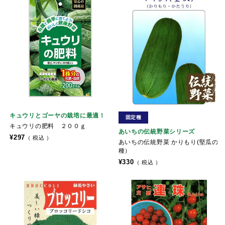
キュウリとゴーヤの栽培に最適！
固定種
キュウリの肥料 ２００ｇ
あいちの伝統野菜シリーズ
¥
297
税込
あいちの伝統野菜 かりもり(堅瓜の
種）
¥
330
税込