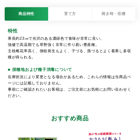
商品特性
育て方
蒔き時・収穫
特性
果長約23㎝で光沢のある濃緑色で食味が非常に良い。
強健で高温期でも草勢強く非常に作り易い豊産種。
主枝雌花率高く、側枝発生もよく、子づる、孫づるとよく着果し多収
穫が得られる。
■ 採種地および種子消毒について
在庫状況により変更となる場合があるため、これらの情報は当商品ペ
ージには記載しておりません。
事前にご確認されたいお客様は、ご注文前にお気軽にお問い合わせく
ださい。
おすすめ商品