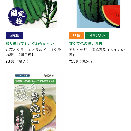
固定種
F1種
オリジナル
採り遅れても、やわらか～い
甘くて色の濃い赤肉
丸莢オクラ エメラルド（オクラ
アサヒ交配 縞旭西瓜（スイカの
の種）【固定種】
種）
¥
330
¥
550
税込
税込