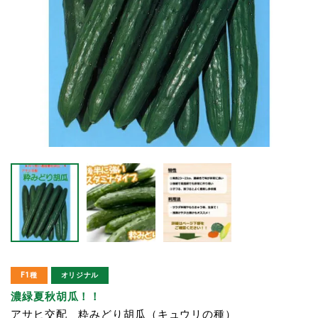
F1種
オリジナル
濃緑夏秋胡瓜！！
アサヒ交配 粋みどり胡瓜（キュウリの種）