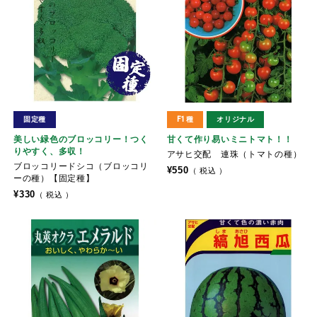
固定種
F1種
オリジナル
美しい緑色のブロッコリー！つく
甘くて作り易いミニトマト！！
りやすく、多収！
アサヒ交配 連珠（トマトの種）
ブロッコリードシコ（ブロッコリ
¥
550
税込
ーの種）【固定種】
¥
330
税込