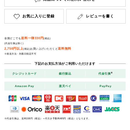
お気に入りに登録
レビューを書く
送料一律330円
全国どこでも
(税込)
(代金引換は除く)
2,750円以上
送料無料
お買い上げいただくと
(税込)
※発送方法・到着日指定不可
下記のお支払方法がご利用いただけます
※
クレジットカード
銀行振込
代金引換
Amazon Pay
楽天ペイ
PayPay
※代金引換は、送料330円（税込）＋代引き手数料495円（税込）となります。