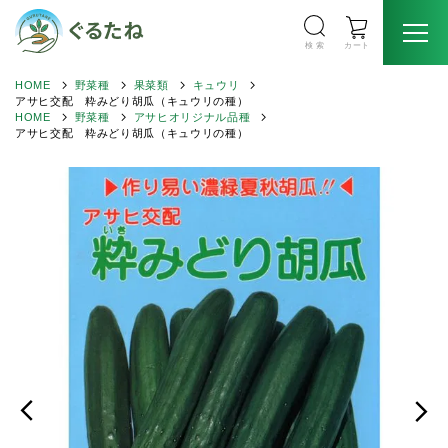
検 索
カート
HOME
野菜種
果菜類
キュウリ
アサヒ交配 粋みどり胡瓜（キュウリの種）
HOME
野菜種
アサヒオリジナル品種
アサヒ交配 粋みどり胡瓜（キュウリの種）