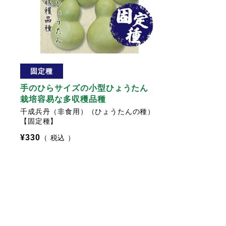
固定種
手のひらサイズの小型ひょうたん
栽培容易な多収穫品種
千成兵丹（非食用）（ひょうたんの種）
【固定種】
¥
330
税込