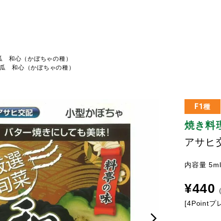
瓜 和心（かぼちゃの種）
瓜 和心（かぼちゃの種）
F1種
焼き料
アサヒ
内容量 5m
¥
440
[
4
Point