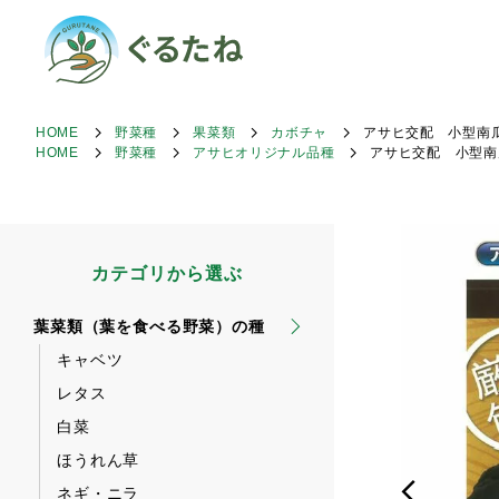
HOME
野菜種
果菜類
カボチャ
アサヒ交配 小型南
HOME
野菜種
アサヒオリジナル品種
アサヒ交配 小型南
カテゴリから選ぶ
葉菜類（葉を食べる野菜）の種
キャベツ
レタス
白菜
ほうれん草
ネギ・ニラ