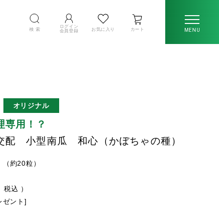
ログイン
検 索
お気に入り
カート
MENU
会員登録
オリジナル
理専用！？
交配 小型南瓜 和心（かぼちゃの種）
l （約20粒）
税込
プレゼント]