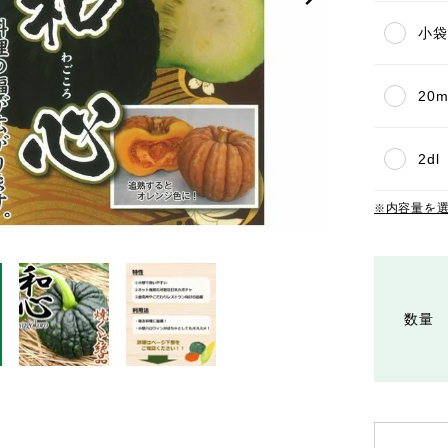
小袋(
20m
2dl
内容量を