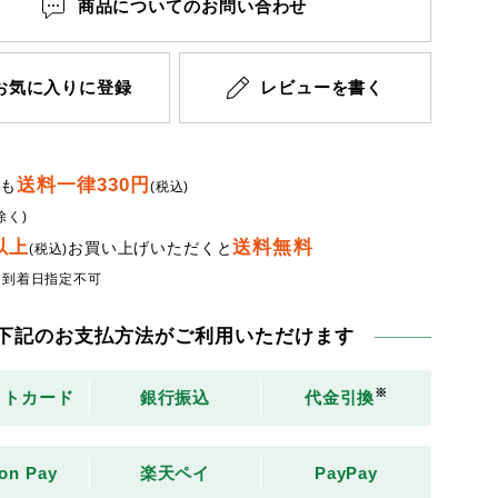
商品についてのお問い合わせ
お気に入りに登録
レビューを書く
送料一律330円
でも
(税込)
除く)
円以上
送料無料
お買い上げいただくと
(税込)
・到着日指定不可
下記のお支払方法がご利用いただけます
※
ットカード
銀行振込
代金引換
on Pay
楽天ペイ
PayPay