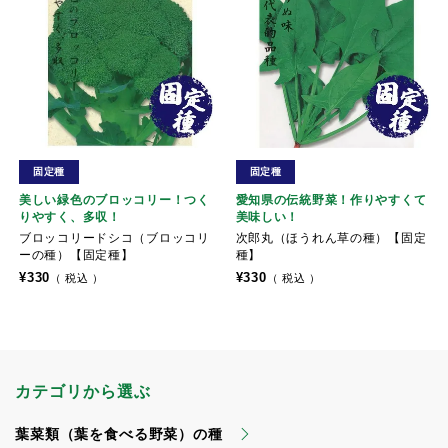
固定種
固定種
美しい緑色のブロッコリー！つく
愛知県の伝統野菜！作りやすくて
りやすく、多収！
美味しい！
ブロッコリードシコ（ブロッコリ
次郎丸（ほうれん草の種）【固定
ーの種）【固定種】
種】
¥
330
¥
330
税込
税込
カテゴリから選ぶ
葉菜類（葉を食べる野菜）の種