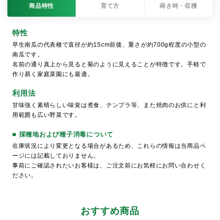
商品特性
育て方
蒔き時・収穫
特性
早生南瓜の代表種で直径が約15cm前後、重さが約700g程度の小型の
南瓜です。
名前の通り真上から見ると菊のように見えることが特徴です。手軽で
作り易く家庭菜園にも最適。
利用法
甘味強く素晴らしい味覚は煮食、テンプラ等、また焼肉のお供にと利
用範囲も広い野菜です。
■ 採種地および種子消毒について
在庫状況により変更となる場合があるため、これらの情報は当商品ペ
ージには記載しておりません。
事前にご確認されたいお客様は、ご注文前にお気軽にお問い合わせく
ださい。
おすすめ商品