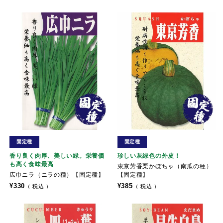
固定種
固定種
香り良く肉厚、美しい緑。栄養価
珍しい灰緑色の外皮！
も高く食味最高
東京芳香栗かぼちゃ（南瓜の種）
広巾ニラ（ニラの種）【固定種】
【固定種】
¥
330
¥
385
税込
税込