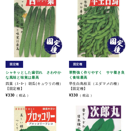
固定種
固定種
シャキッとした歯切れ さわやか
草勢強く作りやすく サヤ着き良
な風味と味覚は最高
く食味最高
四葉（ｽｰﾖｰ）胡瓜(キュウリの種）
早生白鳥枝豆（エダマメの種）
【固定種】
【固定種】
¥
330
¥
330
税込
税込