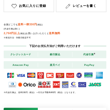
お気に入りに登録
レビューを書く
送料一律330円
全国どこでも
(税込)
(代金引換は除く)
2,750円以上
送料無料
お買い上げいただくと
(税込)
※発送方法・到着日指定不可
下記のお支払方法がご利用いただけます
※
クレジットカード
銀行振込
代金引換
Amazon Pay
楽天ペイ
PayPay
※代金引換は、送料330円（税込）＋代引き手数料495円（税込）となります。