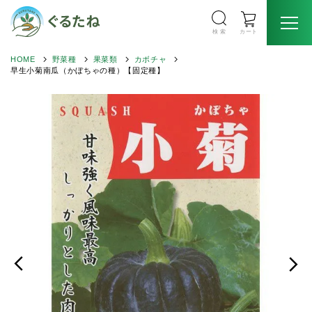
検 索
カート
HOME
野菜種
果菜類
カボチャ
早生小菊南瓜（かぼちゃの種）【固定種】