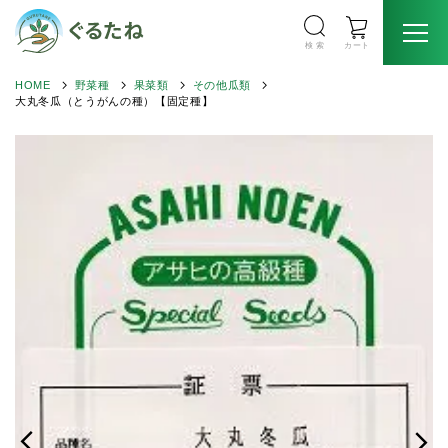
検 索
カート
HOME
野菜種
果菜類
その他瓜類
大丸冬瓜（とうがんの種）【固定種】