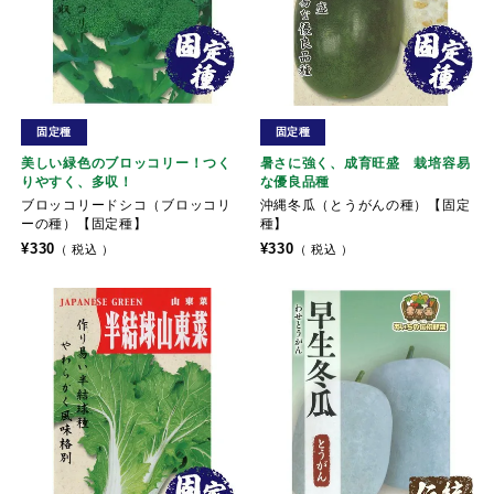
固定種
固定種
美しい緑色のブロッコリー！つく
暑さに強く、成育旺盛 栽培容易
りやすく、多収！
な優良品種
ブロッコリードシコ（ブロッコリ
沖縄冬瓜（とうがんの種）【固定
ーの種）【固定種】
種】
¥
330
¥
330
税込
税込