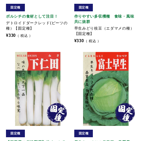
固定種
固定種
ボルシチの食材として注目！
作りやすい多収穫種 食味・風味
共に抜群
デトロイドダークレッド(ビーツの
種）【固定種】
早生みどり枝豆（エダマメの種）
【固定種】
¥
330
税込
¥
330
税込
固定種
固定種