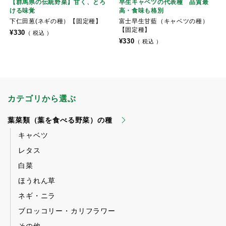
【群馬県の伝統野菜】甘く、とろ
早生キャベツの代表種 品質最
ける味覚
高・食味も格別
下仁田葱(ネギの種）【固定種】
富士早生甘藍（キャベツの種）
【固定種】
¥
330
税込
¥
330
税込
カテゴリから選ぶ
葉菜類（葉を食べる野菜）の種
キャベツ
レタス
白菜
ほうれん草
ネギ・ニラ
ブロッコリー・カリフラワー