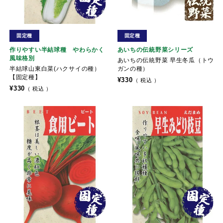
固定種
固定種
作りやすい半結球種 やわらかく
あいちの伝統野菜シリーズ
風味格別
あいちの伝統野菜 早生冬瓜（トウ
半結球山東白菜(ハクサイの種）
ガンの種）
【固定種】
¥
330
税込
¥
330
税込