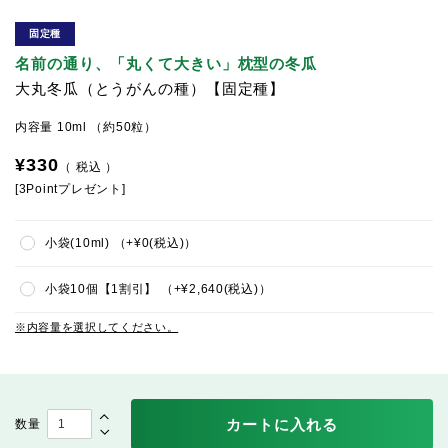
固定種
名前の通り、「丸くて大きい」枕型の冬瓜
大丸冬瓜（とうがんの種）【固定種】
内容量 10ml （約50粒）
¥
330
税込
[
3
Pointプレゼント]
小袋(10ml)
+
¥
0
税込
小袋10個【1割引】
+
¥
2,640
税込
内容量を選択してください。
カートに入れる