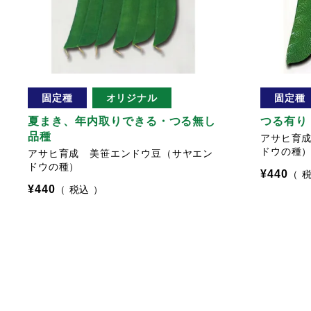
固定種
オリジナル
固定種
夏まき、年内取りできる・つる無し
つる有り
品種
アサヒ育
ドウの種
アサヒ育成 美笹エンドウ豆（サヤエン
ドウの種）
¥
440
¥
440
税込