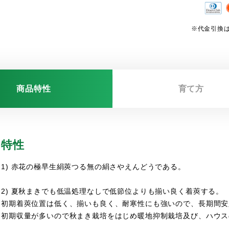
※代金引換は
商品特性
育て方
特性
1) 赤花の極早生絹莢つる無の絹さやえんどうである。
2) 夏秋まきでも低温処理なしで低節位よりも揃い良く着莢する。
初期着莢位置は低く、揃いも良く、耐寒性にも強いので、長期間安
初期収量が多いので秋まき栽培をはじめ暖地抑制栽培及び、ハウス