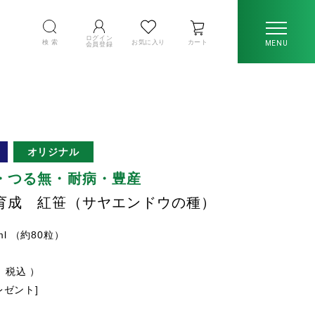
ログイン
検 索
お気に入り
カート
MENU
会員登録
オリジナル
・つる無・耐病・豊産
育成 紅笹（サヤエンドウの種）
ml （約80粒）
税込
プレゼント]