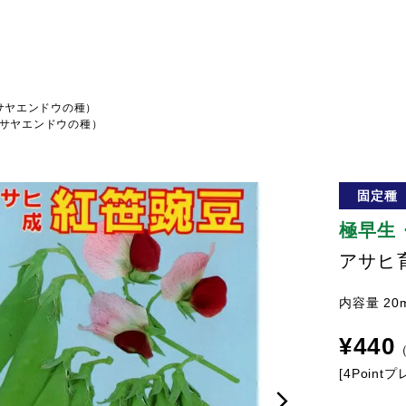
サヤエンドウの種）
サヤエンドウの種）
固定種
極早生
アサヒ
内容量 20
¥
440
[
4
Point