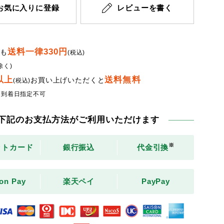
お気に入りに登録
レビューを書く
送料一律330円
でも
(税込)
除く)
円以上
送料無料
お買い上げいただくと
(税込)
・到着日指定不可
下記のお支払方法がご利用いただけます
※
ットカード
銀行振込
代金引換
on Pay
楽天ペイ
PayPay