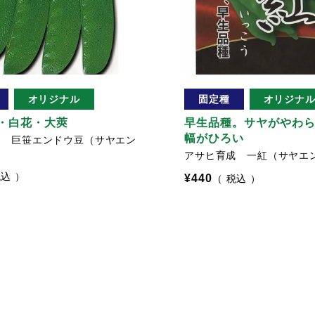
オリジナル
固定種
オリジナ
・白花・大莢
早生品種。サヤがやわ
幅がひろい
成 巨笹エンドウ豆（サヤエン
）
アサヒ育成 一紅（サヤエ
税込
¥
440
税込