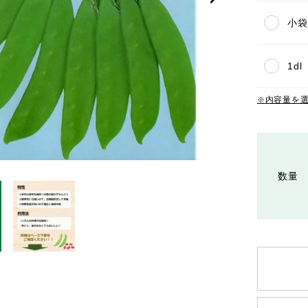
小袋(
1dl
内容量を