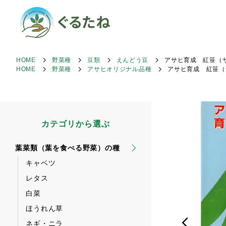
HOME
野菜種
豆類
えんどう豆
アサヒ育成 紅笹（
HOME
野菜種
アサヒオリジナル品種
アサヒ育成 紅笹（
カテゴリから選ぶ
葉菜類（葉を食べる野菜）の種
キャベツ
レタス
白菜
ほうれん草
ネギ・ニラ