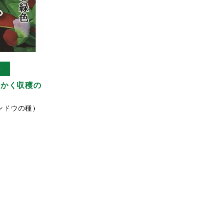
ル
らかく収穫の
ンドウの種）