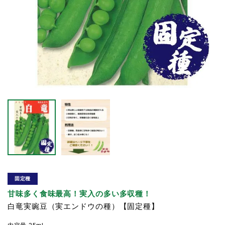
固定種
甘味多く食味最高！実入の多い多収種！
白竜実豌豆（実エンドウの種）【固定種】