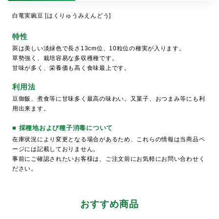
白竜実豌豆 [はくりゅうみえんどう]
特性
莢は美しい淡緑色で長さ13cm位、10粒位の種実が入ります。
草勢強く、栽培容易な多収穫種です。
甘味が多く、栄養価も高く食味最上です。
利用法
豆御飯、煮食等に甘味多く最高の味わい。又菓子、おつまみ等にも利
用出来ます。
■ 採種地および種子消毒について
在庫状況により変更となる場合があるため、これらの情報は当商品ペ
ージには記載しておりません。
事前にご確認されたいお客様は、ご注文前にお気軽にお問い合わせく
ださい。
おすすめ商品