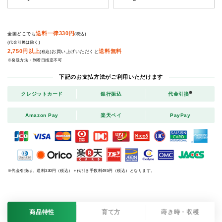
送料一律330円
全国どこでも
(税込)
(代金引換は除く)
2,750円以上
送料無料
お買い上げいただくと
(税込)
※発送方法・到着日指定不可
下記のお支払方法がご利用いただけます
※
クレジットカード
銀行振込
代金引換
Amazon Pay
楽天ペイ
PayPay
※代金引換は、送料330円（税込）＋代引き手数料495円（税込）となります。
商品特性
育て方
蒔き時・収穫