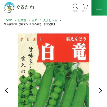
検 索
カート
HOME
野菜種
豆類
えんどう豆
白竜実豌豆（実エンドウの種）【固定種】