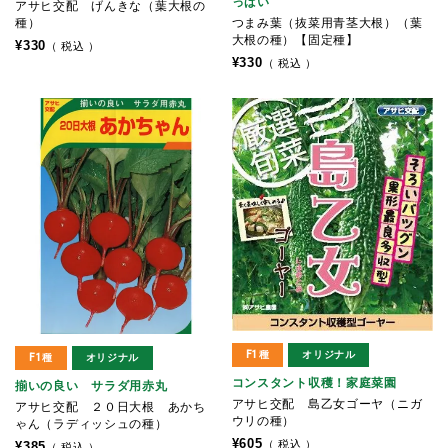
っぱい
アサヒ交配 げんきな（葉大根の
種）
つまみ葉（抜菜用青茎大根）（葉
大根の種）【固定種】
¥
330
税込
¥
330
税込
F1種
オリジナル
F1種
オリジナル
コンスタント収穫！家庭菜園
揃いの良い サラダ用赤丸
アサヒ交配 島乙女ゴーヤ（ニガ
アサヒ交配 ２０日大根 あかち
ウリの種）
ゃん（ラディッシュの種）
¥
605
税込
¥
385
税込