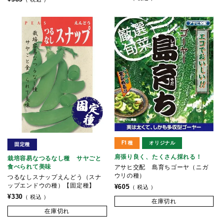
F1種
オリジナル
固定種
肩張り良く、たくさん採れる！
栽培容易なつるなし種 サヤごと
食べられて美味
アサヒ交配 島育ちゴーヤ（ニガ
ウリの種）
つるなしスナップえんどう（スナ
ップエンドウの種）【固定種】
¥
605
税込
¥
330
税込
在庫切れ
在庫切れ