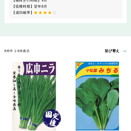
【種蒔きの時期】
9月
【収穫時期】
翌年8月
【成功確率】
並び替え
8
件中
1
-
8
件表示