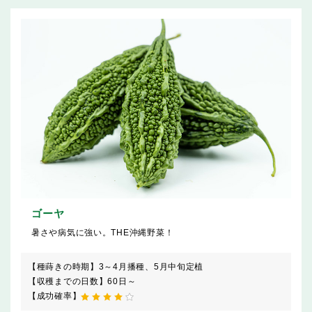
ゴーヤ
暑さや病気に強い。THE沖縄野菜！
【種蒔きの時期】
3～4月播種、5月中旬定植
【収穫までの日数】
60日～
【成功確率】