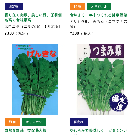
固定種
F1種
オリジナル
香り良く肉厚、美しい緑。栄養価
食味よく、年中つくれる健康野菜
も高く食味最高
アサヒ交配 みちる（コマツナの
広巾ニラ（ニラの種）【固定種】
種）
¥
330
¥
330
税込
税込
F1種
オリジナル
固定種
自然食野菜 交配葉大根
やわらかで美味しく、ビタミンい