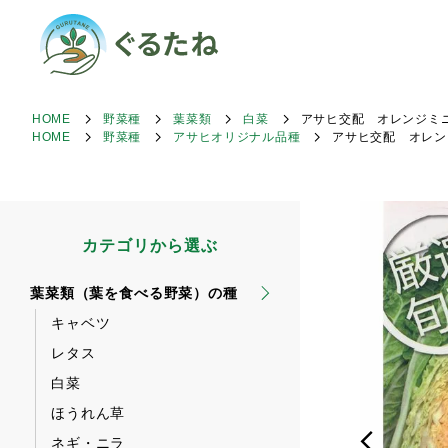
HOME
野菜種
葉菜類
白菜
アサヒ交配 オレンジミ
HOME
野菜種
アサヒオリジナル品種
アサヒ交配 オレン
カテゴリから選ぶ
葉菜類（葉を食べる野菜）の種
キャベツ
レタス
白菜
ほうれん草
ネギ・ニラ