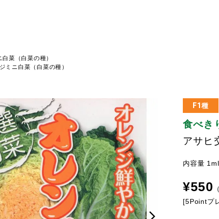
ニ白菜（白菜の種）
ジミニ白菜（白菜の種）
F1種
食べき
アサヒ
内容量 1m
¥
550
[
5
Point