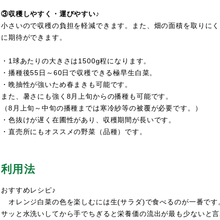
③収穫しやすく・運びやすい♪
小さいので収穫の負担を軽減できます。また、畑の面積を取りにく
に期待ができます。
・1球あたりの大きさは1500g程になります。
・播種後55日～60日で収穫できる極早生白菜。
・晩抽性が強いため春まきも可能です。
また、暑さにも強く8月上旬からの播種も可能です。
（8月上旬～中旬の播種までは寒冷紗等の被覆が必要です。）
・色抜けが遅く在圃性があり、収穫期間が長いです。
・直売所にもオススメの野菜（品種）です。
利用法
おすすめレシピ♪
オレンジ白菜の色を楽しむには生(サラダ)で食べるのが一番です
サッと水洗いしてから手でちぎると栄養価の流出が最も少ないと言