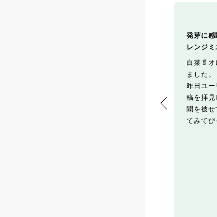
菜栽培🥬
収穫した野菜で一品
発芽に感
レンジミ
ミニ白菜を初収穫🔪
今日収穫した白菜とカブを使
,5kg位になるそう
ってミルクスープを作りまし
白菜🥬
我が家はミニミニミ
た🥣
ました。
600g😅
優しい味でほっこり😋
昨日ユー
結球野菜は苦手でし
稿を拝見
聞を被せ
てみてびっ