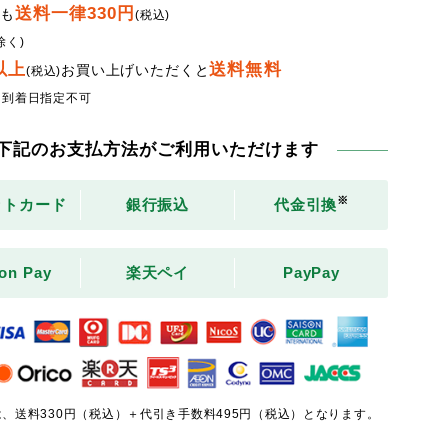
送料一律330円
でも
(税込)
除く)
円以上
送料無料
お買い上げいただくと
(税込)
・到着日指定不可
下記のお支払方法がご利用いただけます
※
ットカード
銀行振込
代金引換
on Pay
楽天ペイ
PayPay
、送料330円（税込）＋代引き手数料495円（税込）となります。