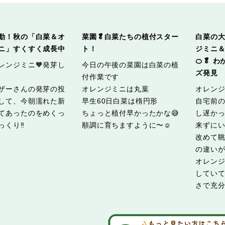
動！秋の「白菜＆オ
菜園🥬白菜たちの植付スター
白菜の
ニ」すくすく成長中
ト！
ジミニ
🍊🥬
オレンジミニ🧡発芽し
今日の午後の菜園は白菜の植
ズ発見
付作業です
ザーさんの発芽の投
オレンジミニは丸葉
オレン
して、今朝濡れた新
早生60日白菜は楕円形
自宅前
てあったのをめくっ
ちょっと植付早かったかな😅
し遅か
くり‼️
順調に育ちますように〜☺️
来ずに
改めて
の違い
オレン
してい
さで充