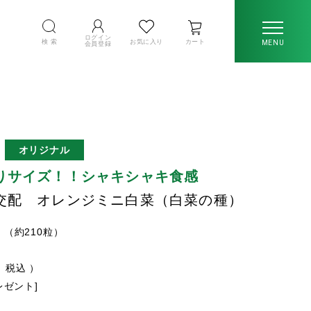
ログイン
検 索
お気に入り
カート
MENU
会員登録
オリジナル
りサイズ！！シャキシャキ食感
交配 オレンジミニ白菜（白菜の種）
l （約210粒）
税込
プレゼント]