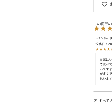
レモン
投稿日
20
白菜は
て食べ
いです
が多く
思いま
すべて