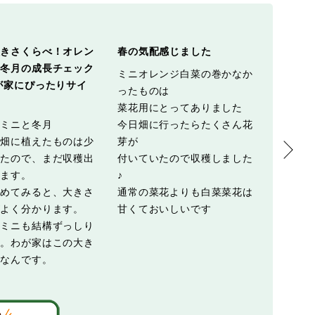
大きさくらべ！オレン
春の気配感じました
初めての
＆冬月の成長チェック
ミニオレンジ白菜の巻かなか
オレン
 わが家にぴったりサイ
ったものは
調べると
菜花用にとってありました
ですが
ジミニと冬月
今日畑に行ったらたくさん花
ニサイズ
の畑に植えたものは少
芽が
やっぱ
ったので、まだ収穫出
付いていたので収穫しました
た😭
います。
♪
眺めてみると、大きさ
通常の菜花よりも白菜菜花は
がよく分かります。
甘くておいしいです
ジミニも結構ずっしり
て。わが家はこの大き
分なんです。