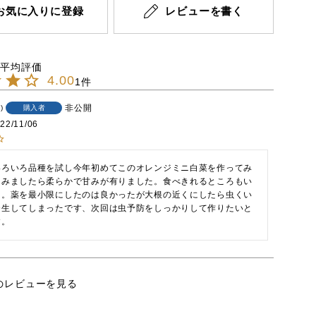
お気に入りに登録
レビューを書く
4.00
1
非公開
4
購入者
22/11/06
いろいろ品種を試し今年初めてこのオレンジミニ白菜を作ってみ
てみましたら柔らかで甘みが有りました。食べきれるところもい
よ。薬を最小限にしたのは良かったが大根の近くにしたら虫くい
発生してしまったです、次回は虫予防をしっかりして作りたいと
す。
のレビューを見る