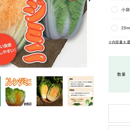
小袋(
20m
内容量を