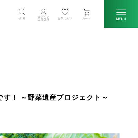
ログイン
検 索
お気に入り
カート
MENU
会員登録
です！ ～野菜遺産プロジェクト～