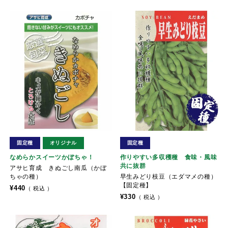
固定種
オリジナル
固定種
なめらかスイーツかぼちゃ！
作りやすい多収穫種 食味・風味
共に抜群
アサヒ育成 きぬごし南瓜（かぼ
ちゃの種）
早生みどり枝豆（エダマメの種）
【固定種】
¥
440
税込
¥
330
税込