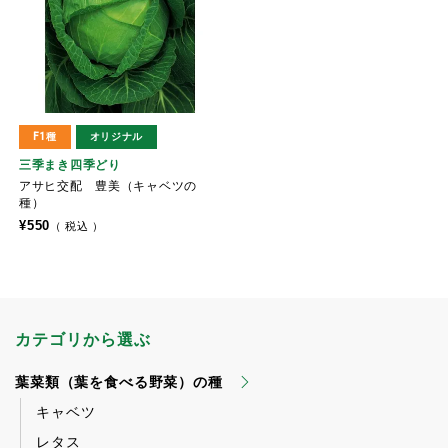
F1種
オリジナル
三季まき四季どり
アサヒ交配 豊美（キャベツの
種）
¥
550
税込
カテゴリから選ぶ
葉菜類（葉を食べる野菜）の種
キャベツ
レタス