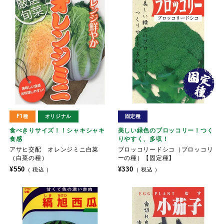
F1種
オリジナル
固定種
食べきりサイズ！！シャキシャキ
美しい緑色のブロッコリー！つく
食感
りやすく、多収！
アサヒ交配 オレンジミニ白菜
ブロッコリードシコ（ブロッコリ
（白菜の種）
ーの種）【固定種】
¥
550
¥
330
税込
税込