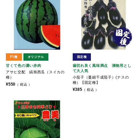
F1種
オリジナル
固定種
甘くて色の濃い赤肉
歯切れ良く風味満点 漬物用とし
て大人気
アサヒ交配 縞旭西瓜（スイカの
種）
小茄子（蔓細千成茄子）(ナスの
種）【固定種】
¥
550
税込
¥
385
税込