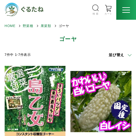
検 索
カート
HOME
野菜種
果菜類
ゴーヤ
ゴーヤ
並び替え
7
件中
1
-
7
件表示