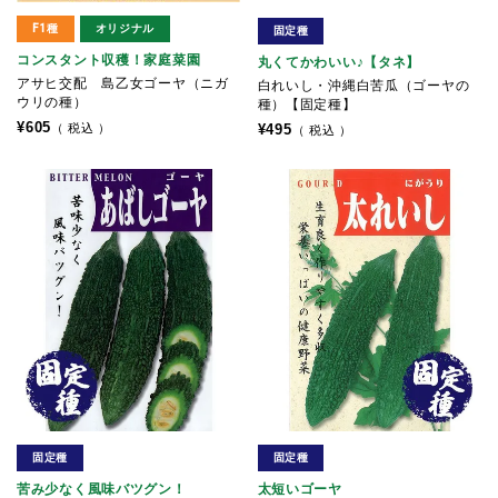
F1種
オリジナル
固定種
コンスタント収穫！家庭菜園
丸くてかわいい♪【タネ】
アサヒ交配 島乙女ゴーヤ（ニガ
白れいし・沖縄白苦瓜（ゴーヤの
ウリの種）
種）【固定種】
¥
605
税込
¥
495
税込
固定種
固定種
苦み少なく風味バツグン！
太短いゴーヤ