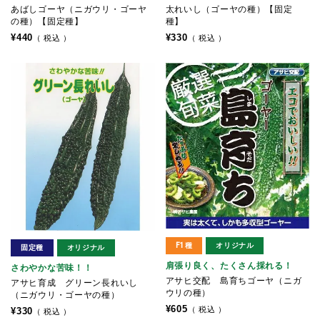
あばしゴーヤ（ニガウリ・ゴーヤ
太れいし（ゴーヤの種）【固定
の種）【固定種】
種】
¥
440
¥
330
税込
税込
F1種
オリジナル
固定種
オリジナル
肩張り良く、たくさん採れる！
さわやかな苦味！！
アサヒ交配 島育ちゴーヤ（ニガ
アサヒ育成 グリーン長れいし
ウリの種）
（ニガウリ・ゴーヤの種）
¥
605
税込
¥
330
税込