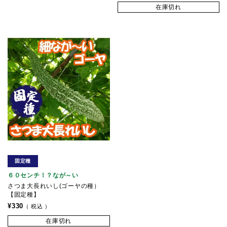
在庫切れ
固定種
６０センチ！？なが～い
さつま大長れいし(ゴーヤの種）
【固定種】
¥
330
税込
在庫切れ