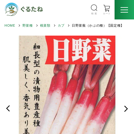
検 索
カート
HOME
野菜種
根菜類
カブ
日野菜蕪（かぶの種）【固定種】