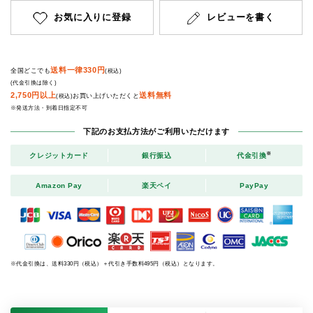
お気に入りに登録
レビューを書く
送料一律330円
全国どこでも
(税込)
(代金引換は除く)
2,750円以上
送料無料
お買い上げいただくと
(税込)
※発送方法・到着日指定不可
下記のお支払方法がご利用いただけます
※
クレジットカード
銀行振込
代金引換
Amazon Pay
楽天ペイ
PayPay
※代金引換は、送料330円（税込）＋代引き手数料495円（税込）となります。