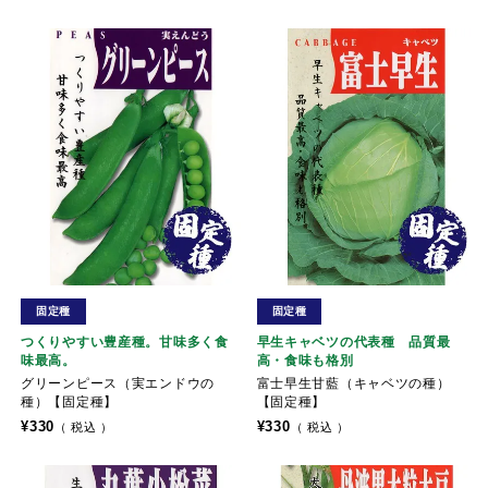
固定種
固定種
つくりやすい豊産種。甘味多く食
早生キャベツの代表種 品質最
味最高。
高・食味も格別
グリーンピース（実エンドウの
富士早生甘藍（キャベツの種）
種）【固定種】
【固定種】
¥
330
¥
330
税込
税込