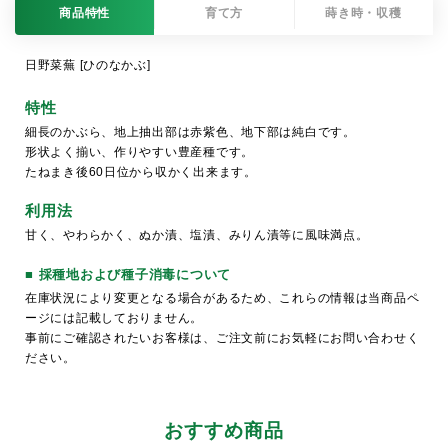
商品特性
育て方
蒔き時・収穫
日野菜蕪 [ひのなかぶ]
特性
細長のかぶら、地上抽出部は赤紫色、地下部は純白です。
形状よく揃い、作りやすい豊産種です。
たねまき後60日位から収かく出来ます。
利用法
甘く、やわらかく、ぬか漬、塩漬、みりん漬等に風味満点。
■ 採種地および種子消毒について
在庫状況により変更となる場合があるため、これらの情報は当商品ペ
ージには記載しておりません。
事前にご確認されたいお客様は、ご注文前にお気軽にお問い合わせく
ださい。
おすすめ商品