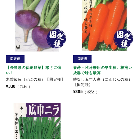
固定種
固定種
【長野県の伝統野菜】寒さに強
春蒔・秋蒔兼用の早生種。根揃い
い！
抜群で味も最高
木曽紫蕪（かぶの種）【固定種】
時なし五寸人参（にんじんの種）
【固定種】
¥
330
税込
¥
385
税込