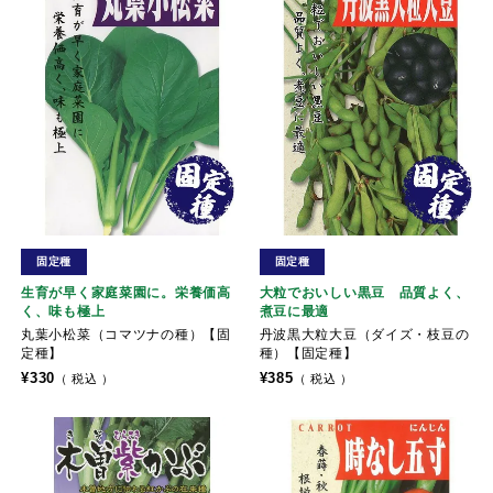
固定種
固定種
生育が早く家庭菜園に。栄養価高
大粒でおいしい黒豆 品質よく、
く、味も極上
煮豆に最適
丸葉小松菜（コマツナの種）【固
丹波黒大粒大豆（ダイズ・枝豆の
定種】
種）【固定種】
¥
330
¥
385
税込
税込