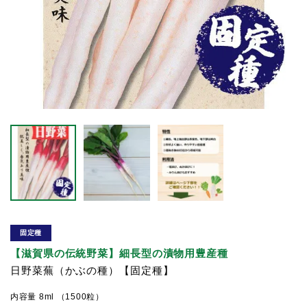
固定種
【滋賀県の伝統野菜】細長型の漬物用豊産種
日野菜蕪（かぶの種）【固定種】
内容量 8ml （1500粒）