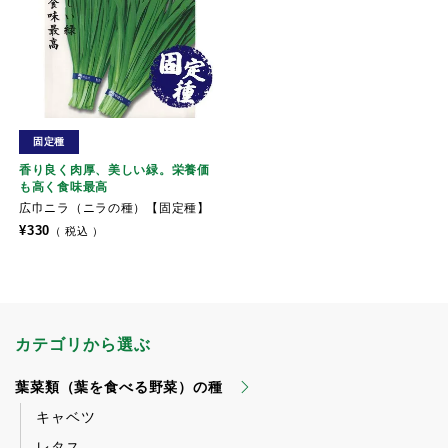
固定種
香り良く肉厚、美しい緑。栄養価
も高く食味最高
広巾ニラ（ニラの種）【固定種】
¥
330
税込
カテゴリから選ぶ
葉菜類（葉を食べる野菜）の種
キャベツ
レタス