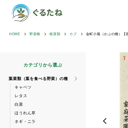
HOME
野菜種
根菜類
カブ
金町小蕪（かぶの種）【
カテゴリから選ぶ
葉菜類（葉を食べる野菜）の種
キャベツ
レタス
白菜
ほうれん草
ネギ・ニラ