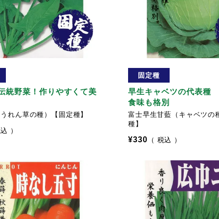
固定種
伝統野菜！作りやすくて美
早生キャベツの代表種
食味も格別
ほうれん草の種）【固定種】
富士早生甘藍（キャベツの
種】
税込
¥
330
税込