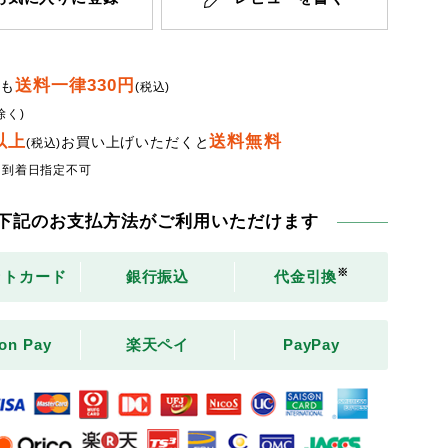
送料一律330円
でも
(税込)
除く)
円以上
送料無料
お買い上げいただくと
(税込)
・到着日指定不可
下記のお支払方法がご利用いただけます
※
ットカード
銀行振込
代金引換
on Pay
楽天ペイ
PayPay