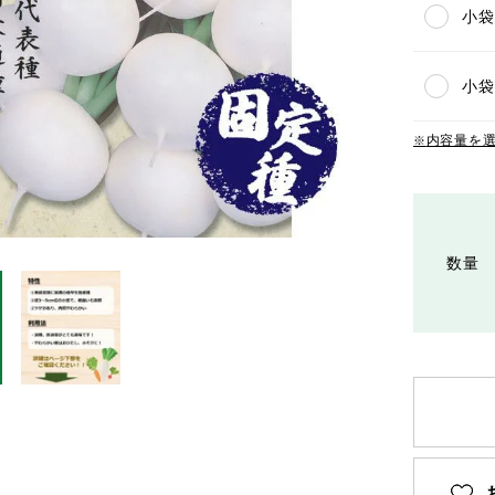
小袋(
小袋
内容量を