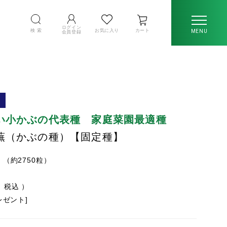
ログイン
検 索
お気に入り
カート
MENU
会員登録
い小かぶの代表種 家庭菜園最適種
蕪（かぶの種）【固定種】
l （約2750粒）
税込
プレゼント]