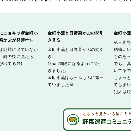
にニョキッ🌈金町小
金町小蕪と日野菜かぶの間引
金町小蕪
菜かぶが発芽🌱✨
き🥬💪
第三期
は絶対に出ていなか
金町小蕪と日野菜かぶの間引
結構い
、雨の後に見たら、
き。
ものを三
が出てる😳❗
10cm間隔になるように間引
でも、
きました。
いてる
金町小蕪はもっふもふに繁っ
ちょっ
ていました😅
てしまい
犯人は