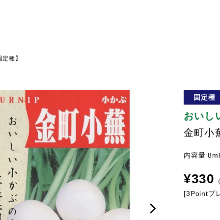
固定種】
固定種
おいし
金町小
内容量 8m
¥
330
[
3
Point