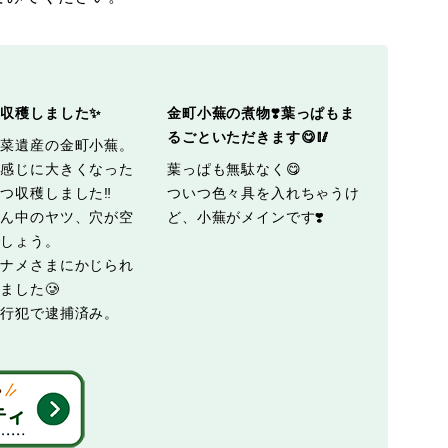
収穫しました✨
金町小蕪の煮物❣️葉っぱもま
るごといただきます😋🥢
野菜遺産の金町小蕪。
い感じに大きくなった
葉っぱも無駄なく😋
つ収穫しました‼️
ついつ色々具を入れちゃうけ
真ん中のヤツ、穴が空
ど、小蕪がメインです❣️
でしょう。
とナメさまにかじられ
ました🥲️
現行犯で逮捕済み。