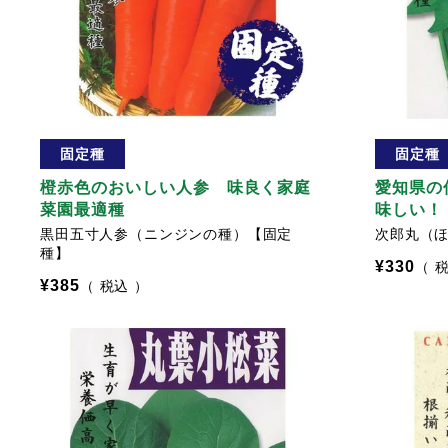
固定種
固定種
橙赤色のおいしい人参 味良く家庭
愛知県の
菜園最適種
味しい！
黒田五寸人参（ニンジンの種）【固定
次郎丸（
種】
¥
330
¥
385
税込