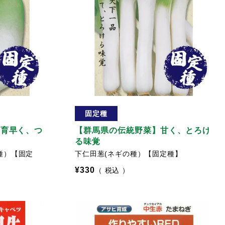
固定種
生育早く、つ
【群馬県の伝統野菜】甘く、とろけ
る味覚
種）【固定
下仁田葱(ネギの種）【固定種】
¥
330
税込