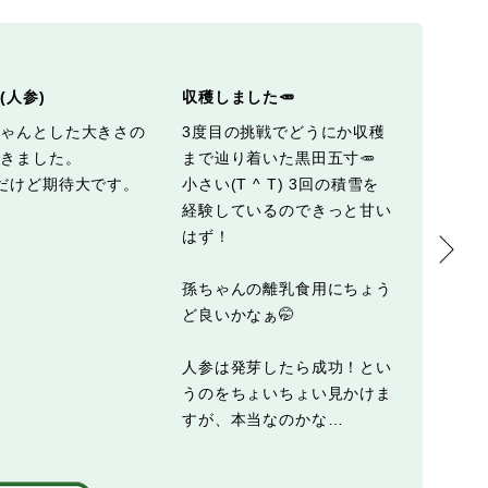
(人参)
収穫しました🥕
黒田五寸
ちゃんとした大きさの
3度目の挑戦でどうにか収穫
移植🆖の
できました。
まで辿り着いた黒田五寸🥕
間引き
だけど期待大です。
小さい(T ^ T) 3回の積雪を
たのがこ
経験しているのできっと甘い
収穫が
はず！
い…葉
き揚げ
孫ちゃんの離乳食用にちょう
ど良いかなぁ🤭
人参は発芽したら成功！とい
うのをちょいちょい見かけま
すが、本当なのかな…