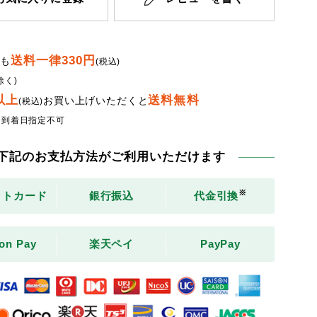
送料一律330円
でも
(税込)
除く)
円以上
送料無料
お買い上げいただくと
(税込)
・到着日指定不可
下記のお支払方法がご利用いただけます
※
ットカード
銀行振込
代金引換
on Pay
楽天ペイ
PayPay