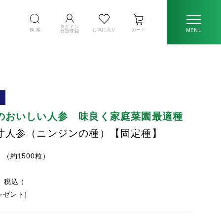
ログイン
検 索
お気に入り
カート
MENU
会員登録
のおいしい人参 味良く家庭菜園最適種
寸人参（ニンジンの種）【固定種】
l （約1500粒）
税込
プレゼント]