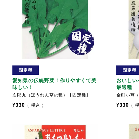
固定種
固定種
愛知県の伝統野菜！作りやすくて美
おいしい
味しい！
最適種
次郎丸（ほうれん草の種）【固定種】
金町小蕪
¥
330
¥
330
税込