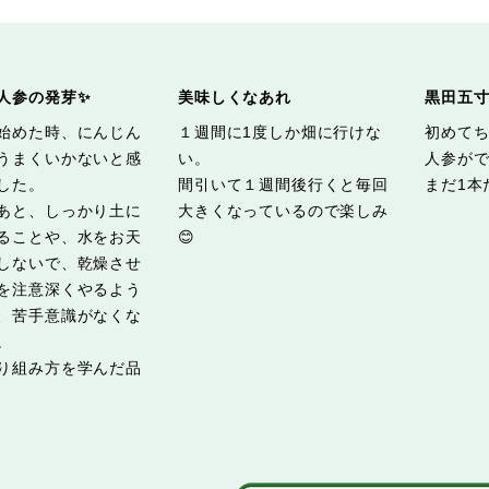
人参の発芽✨
美味しくなあれ
黒田五寸
始めた時、にんじん
１週間に1度しか畑に行けな
初めて
うまくいかないと感
い。
人参が
した。
間引いて１週間後行くと毎回
まだ1本
あと、しっかり土に
大きくなっているので楽しみ
ることや、水をお天
😊
しないで、乾燥させ
を注意深くやるよう
、苦手意識がなくな
。
り組み方を学んだ品