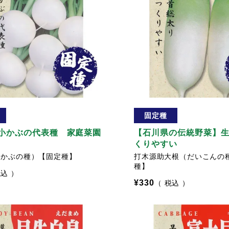
固定種
小かぶの代表種 家庭菜園
【石川県の伝統野菜】
くりやすい
（かぶの種）【固定種】
打木源助大根（だいこんの
種】
税込
¥
330
税込