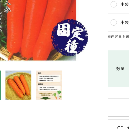
小袋(
小袋
内容量を