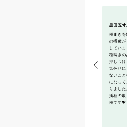
た🥕
黒田五寸🥕
黒田五寸
挑戦でどうにか収穫
移植🆖の🥕
種まきを
着いた黒田五寸🥕
間引きした時に試しに移植し
の播種が
^ T) 3回の積雪を
たのがこちら⬇️
じていま
いるのできっと甘い
収穫が遅かったのか茎はかた
種蒔きの
い…葉っぱは柔らかいのでか
押しつけ
き揚げにする予定
気任せに
の離乳食用にちょう
ないこと
ぁ🤭
になって
りました
芽したら成功！とい
播種の取
ょいちょい見かけま
種です💖
当なのかな…