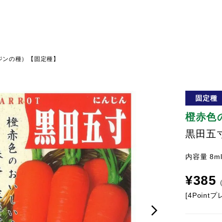
ジンの種）【固定種】
固定種
橙赤色
黒田五
内容量 8m
¥
385
[
4
Point