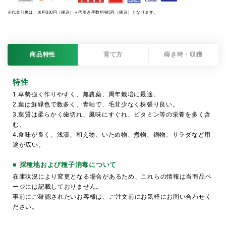
※代金引換は、送料330円（税込）＋代引き手数料495円（税込）となります。
商品特性
育て方
蒔き時・収穫
特性
1.草勢強く作りやすく、無農薬、周年栽培に最適。
2.葉は鮮緑色で数多く、青軸で、毛茸少なく株張り良い。
3.葉質は柔らかく歯切れ、風味にすぐれ、ビタミン等の栄養を多く含
む。
4.食味が良く、浅漬、和え物、いため物、煮物、鍋物、サラダなど用
途が広い。
■ 採種地および種子消毒について
在庫状況により変更となる場合があるため、これらの情報は当商品ペ
ージには記載しておりません。
事前にご確認されたいお客様は、ご注文前にお気軽にお問い合わせく
ださい。