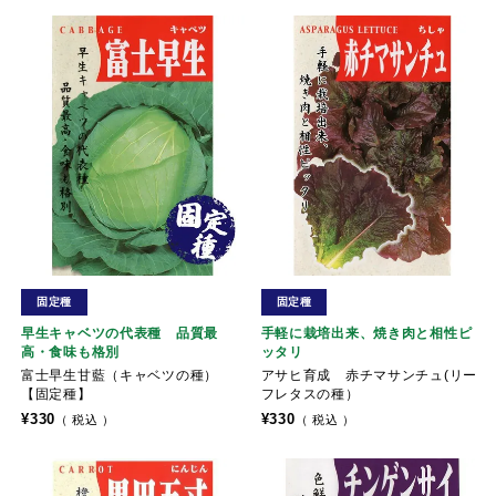
固定種
固定種
早生キャベツの代表種 品質最
手軽に栽培出来、焼き肉と相性ピ
高・食味も格別
ッタリ
富士早生甘藍（キャベツの種）
アサヒ育成 赤チマサンチュ(リー
【固定種】
フレタスの種）
¥
330
¥
330
税込
税込