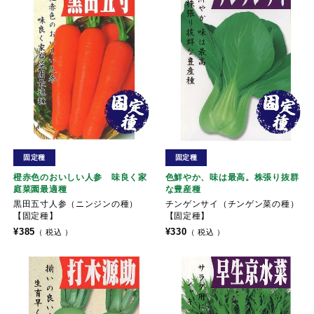
固定種
固定種
橙赤色のおいしい人参 味良く家
色鮮やか、味は最高。株張り抜群
庭菜園最適種
な豊産種
黒田五寸人参（ニンジンの種）
チンゲンサイ（チンゲン菜の種）
【固定種】
【固定種】
¥
385
¥
330
税込
税込