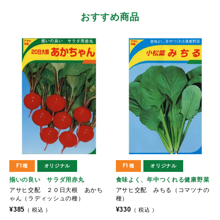
おすすめ商品
F1種
オリジナル
F1種
オリジナル
揃いの良い サラダ用赤丸
食味よく、年中つくれる健康野菜
アサヒ交配 ２０日大根 あかち
アサヒ交配 みちる（コマツナの
ゃん（ラディッシュの種）
種）
¥
385
¥
330
税込
税込