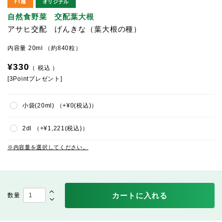
F1種
オリジナル
自然食野菜 交配葉大根
アサヒ交配 げんきな（葉大根の種）
内容量 20ml （約840粒）
¥
330
税込
[
3
Pointプレゼント]
小袋(20ml)
+
¥
0
税込
2dl
+
¥
1,221
税込
内容量を選択してください。
カートに入れる