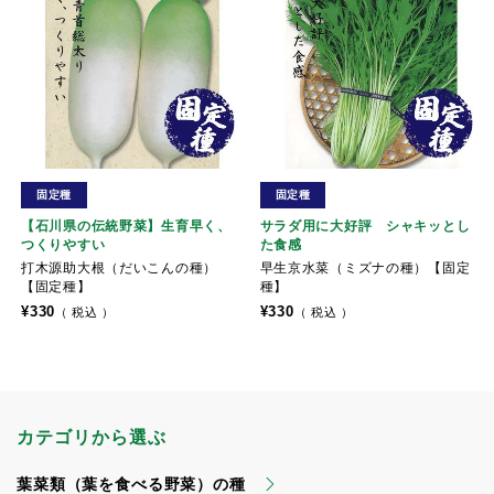
固定種
固定種
【石川県の伝統野菜】生育早く、
サラダ用に大好評 シャキッとし
つくりやすい
た食感
打木源助大根（だいこんの種）
早生京水菜（ミズナの種）【固定
【固定種】
種】
¥
330
¥
330
税込
税込
カテゴリから選ぶ
葉菜類（葉を食べる野菜）の種