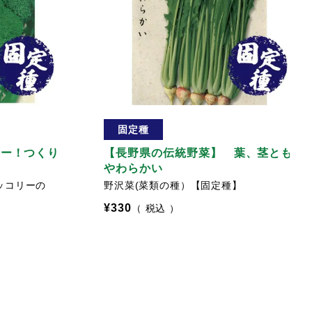
固定種
リー！つくり
【長野県の伝統野菜】 葉、茎とも
やわらかい
ッコリーの
野沢菜(菜類の種）【固定種】
¥
330
税込