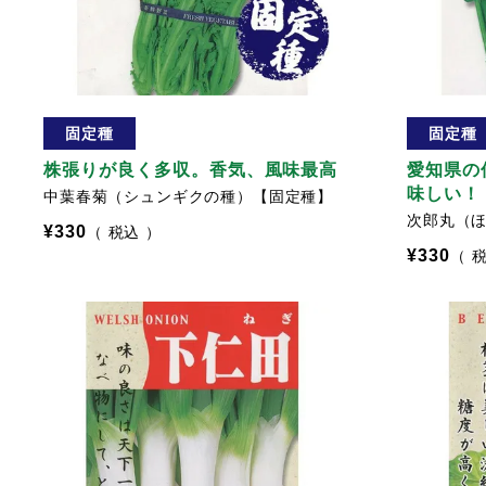
固定種
固定種
株張りが良く多収。香気、風味最高
愛知県の
味しい！
中葉春菊（シュンギクの種）【固定種】
次郎丸（
¥
330
税込
¥
330