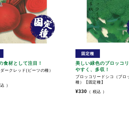
固定種
の食材として注目！
美しい緑色のブロッコ
やすく、多収！
ダークレッド(ビーツの種）
】
ブロッコリードシコ（ブロ
種）【固定種】
税込
¥
330
税込