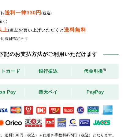
送料一律330円
でも
(税込)
除く)
円以上
送料無料
お買い上げいただくと
(税込)
・到着日指定不可
下記のお支払方法がご利用いただけます
※
ットカード
銀行振込
代金引換
on Pay
楽天ペイ
PayPay
、送料330円（税込）＋代引き手数料495円（税込）となります。