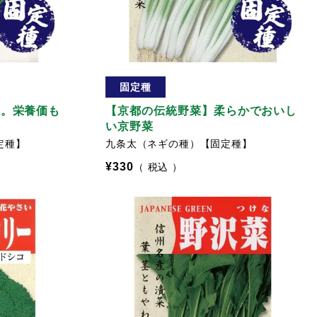
固定種
緑。栄養価も
【京都の伝統野菜】柔らかでおいし
い京野菜
定種】
九条太（ネギの種）【固定種】
¥
330
税込