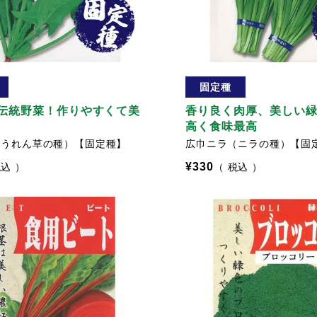
固定種
伝統野菜！作りやすくて美
香り良く肉厚、美しい
高く食味最高
ほうれん草の種）【固定種】
広巾ニラ（ニラの種）【固
¥
330
税込
税込