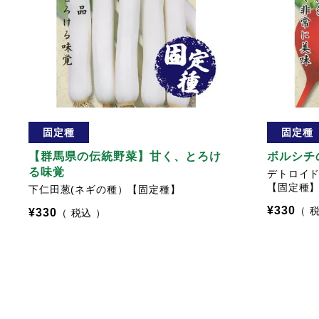
固定種
固定種
【群馬県の伝統野菜】甘く、とろけ
ボルシチ
る味覚
デトロイド
【固定種
下仁田葱(ネギの種）【固定種】
¥
330
¥
330
税込