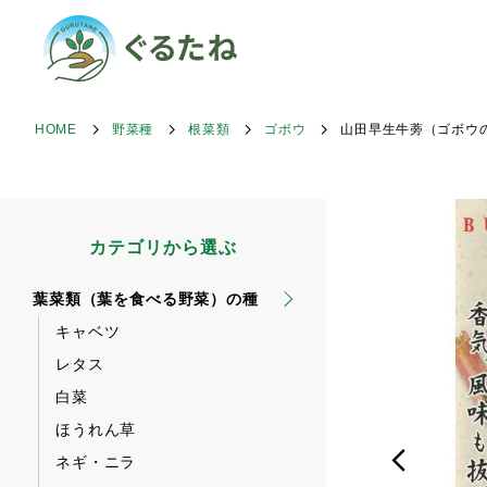
HOME
野菜種
根菜類
ゴボウ
山田早生牛蒡（ゴボウ
カテゴリから選ぶ
葉菜類（葉を食べる野菜）の種
キャベツ
レタス
白菜
ほうれん草
ネギ・ニラ