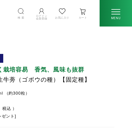
ログイン
検 索
お気に入り
カート
MENU
会員登録
く栽培容易 香気、風味も抜群
生牛蒡（ゴボウの種）【固定種】
ml （約300粒）
税込
プレゼント]