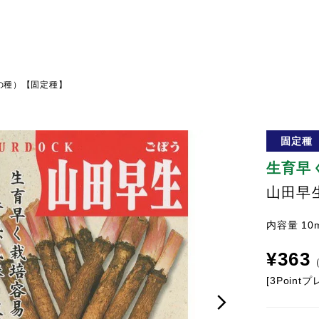
の種）【固定種】
固定種
生育早
山田早
内容量 10
¥
363
[
3
Point