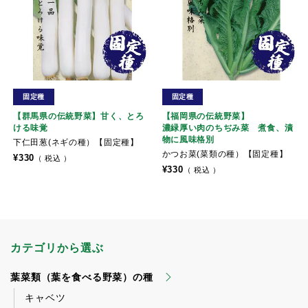
固定種
固定種
【群馬県の伝統野菜】甘く、とろ
【福岡県の伝統野菜】
ける味覚
濃緑厚い肉のちぢみ菜 煮食、漬
物に風味格別
下仁田葱(ネギの種）【固定種】
かつお菜(菜類の種）【固定種】
¥
330
税込
¥
330
税込
カテゴリから選ぶ
葉菜類（葉を食べる野菜）の種
キャベツ