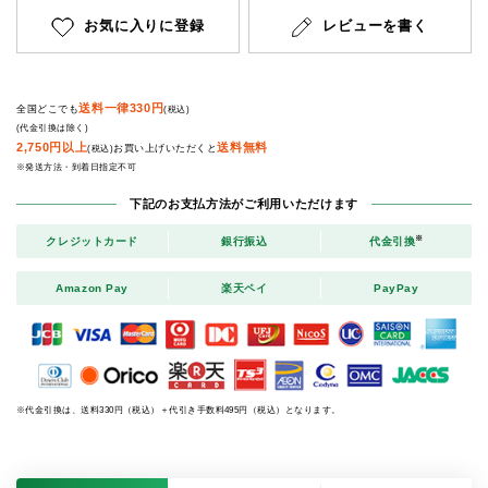
お気に入りに登録
レビューを書く
送料一律330円
全国どこでも
(税込)
(代金引換は除く)
2,750円以上
送料無料
お買い上げいただくと
(税込)
※発送方法・到着日指定不可
下記のお支払方法がご利用いただけます
※
クレジットカード
銀行振込
代金引換
Amazon Pay
楽天ペイ
PayPay
※代金引換は、送料330円（税込）＋代引き手数料495円（税込）となります。