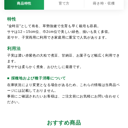
商品特性
育て方
蒔き時・収穫
特性
"金時豆"として有名、草勢強健で生育も早く栽培も容易。
サヤは12～15cm位、巾2cm位で美しい緑色、揃いも良く多収。
若サヤ、子実両用に利用でき家庭用に重宝で人気があります。
利用法
子実は濃い赤紫色の大粒で煮豆、甘納豆、お菓子など幅広く利用でき
ます。
若サヤは柔らかく煮食、おひたしに最適です。
■ 採種地および種子消毒について
在庫状況により変更となる場合があるため、これらの情報は当商品ペ
ージには記載しておりません。
事前にご確認されたいお客様は、ご注文前にお気軽にお問い合わせく
ださい。
おすすめ商品