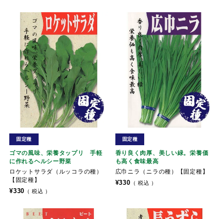
固定種
固定種
ゴマの風味、栄養タップリ 手軽
香り良く肉厚、美しい緑。栄養価
に作れるヘルシー野菜
も高く食味最高
ロケットサラダ（ルッコラの種）
広巾ニラ（ニラの種）【固定種】
【固定種】
¥
330
税込
¥
330
税込