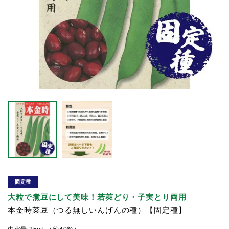
固定種
大粒で煮豆にして美味！若莢どり・子実とり両用
本金時菜豆（つる無しいんげんの種）【固定種】