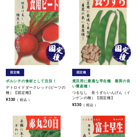
固定種
固定種
ボルシチの食材として注目！
煮豆用に最適な早生種 着莢の良
い豊産種！
デトロイドダークレッド(ビーツの
種）【固定種】
つるなし 長うずらいんげん（イ
ンゲンの種）【固定種】
¥
330
税込
¥
330
税込