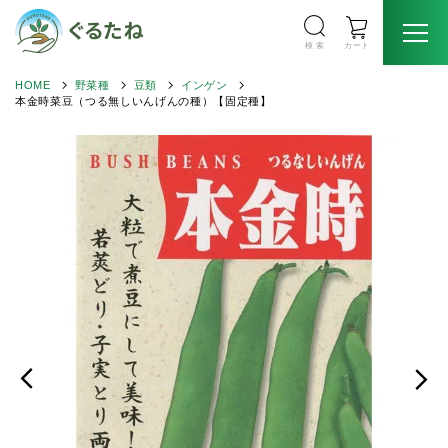
検 索
カート
HOME
野菜種
豆類
インゲン
本金時菜豆（つる無しいんげんの種）【固定種】