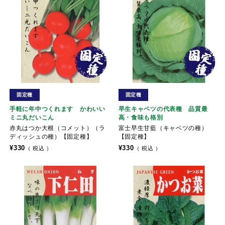
固定種
固定種
手軽に年中つくれます かわいい
早生キャベツの代表種 品質最
ミニ丸だいこん
高・食味も格別
赤丸はつか大根（コメット）（ラ
富士早生甘藍（キャベツの種）
ディッシュの種）【固定種】
【固定種】
¥
330
¥
330
税込
税込