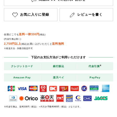
お気に入りに登録
レビューを書く
送料一律330円
全国どこでも
(税込)
(代金引換は除く)
2,750円以上
送料無料
お買い上げいただくと
(税込)
※発送方法・到着日指定不可
下記のお支払方法がご利用いただけます
※
クレジットカード
銀行振込
代金引換
Amazon Pay
楽天ペイ
PayPay
※代金引換は、送料330円（税込）＋代引き手数料495円（税込）となります。