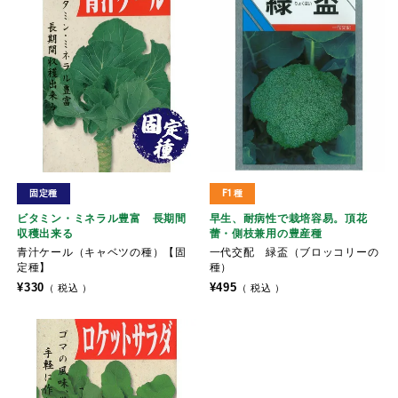
固定種
F1種
ビタミン・ミネラル豊富 長期間
早生、耐病性で栽培容易。頂花
収穫出来る
蕾・側枝兼用の豊産種
青汁ケール（キャベツの種）【固
一代交配 緑盃（ブロッコリーの
定種】
種）
¥
330
¥
495
税込
税込