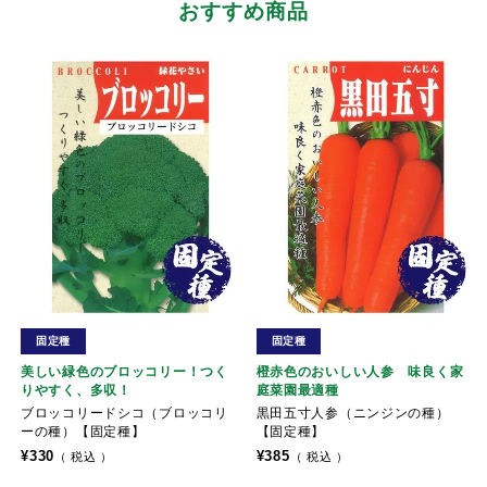
おすすめ商品
固定種
固定種
美しい緑色のブロッコリー！つく
橙赤色のおいしい人参 味良く家
りやすく、多収！
庭菜園最適種
ブロッコリードシコ（ブロッコリ
黒田五寸人参（ニンジンの種）
ーの種）【固定種】
【固定種】
¥
330
¥
385
税込
税込