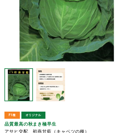
F1種
オリジナル
品質最高の秋まき極早生
アサヒ交配 初燕甘藍（キャベツの種）