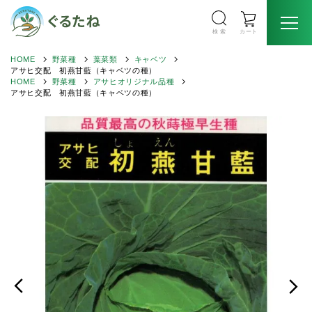
検 索
カート
HOME
野菜種
葉菜類
キャベツ
アサヒ交配 初燕甘藍（キャベツの種）
HOME
野菜種
アサヒオリジナル品種
アサヒ交配 初燕甘藍（キャベツの種）