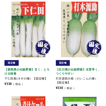
固定種
固定種
【群馬県の伝統野菜】甘く、とろ
【石川県の伝統野菜】生育早く、
ける味覚
つくりやすい
下仁田葱(ネギの種）【固定種】
打木源助大根（だいこんの種）
【固定種】
¥
330
税込
¥
330
税込