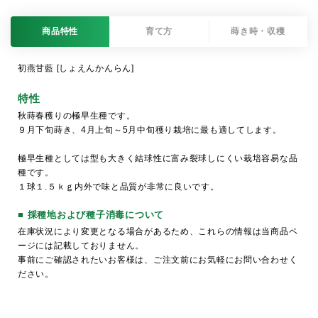
商品特性
育て方
蒔き時・収穫
初燕甘藍 [しょえんかんらん]
特性
秋蒔春穫りの極早生種です。
９月下旬蒔き、4月上旬～5月中旬穫り栽培に最も適してします。
極早生種としては型も大きく結球性に富み裂球しにくい栽培容易な品
種です。
１球１.５ｋｇ内外で味と品質が非常に良いです。
■ 採種地および種子消毒について
在庫状況により変更となる場合があるため、これらの情報は当商品ペ
ージには記載しておりません。
事前にご確認されたいお客様は、ご注文前にお気軽にお問い合わせく
ださい。