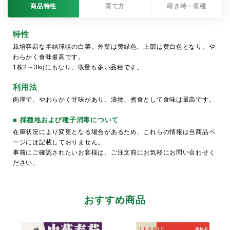
商品特性
育て方
蒔き時・収穫
特性
栽培容易な半結球状の白菜。外葉は黄緑色、上部は黄白色となり、や
わらかく食味最高です。
1株2～3kgにもなり、収量も多い品種です。
利用法
肉厚で、やわらかく甘味があり、漬物、煮食として食味は最高です。
■ 採種地および種子消毒について
在庫状況により変更となる場合があるため、これらの情報は当商品ペ
ージには記載しておりません。
事前にご確認されたいお客様は、ご注文前にお気軽にお問い合わせく
ださい。
おすすめ商品