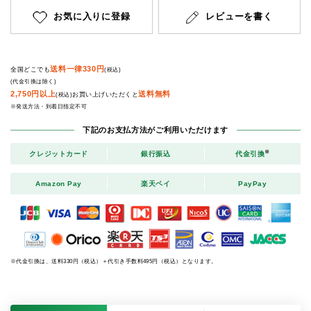
お気に入りに登録
レビューを書く
送料一律330円
全国どこでも
(税込)
(代金引換は除く)
2,750円以上
送料無料
お買い上げいただくと
(税込)
※発送方法・到着日指定不可
下記のお支払方法がご利用いただけます
※
クレジットカード
銀行振込
代金引換
Amazon Pay
楽天ペイ
PayPay
※代金引換は、送料330円（税込）＋代引き手数料495円（税込）となります。