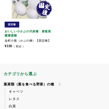
固定種
おいしい小かぶの代表種 家庭菜
園最適種
金町小蕪（かぶの種）【固定種】
¥
330
税込
カテゴリから選ぶ
葉菜類（葉を食べる野菜）の種
キャベツ
レタス
白菜