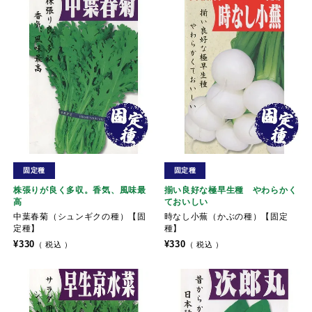
固定種
固定種
株張りが良く多収。香気、風味最
揃い良好な極早生種 やわらかく
高
ておいしい
中葉春菊（シュンギクの種）【固
時なし小蕪（かぶの種）【固定
定種】
種】
¥
330
¥
330
税込
税込