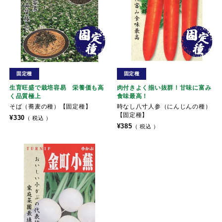
固定種
固定種
生育旺盛で栽培容易 栄養価も高
肉付きよく揃い抜群！甘味に富み
く品質極上
食味最高！
そば（蕎麦の種）【固定種】
時なし八寸人参（にんじんの種）
【固定種】
¥
330
税込
¥
385
税込