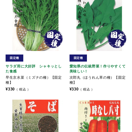
固定種
固定種
サラダ用に大好評 シャキッとし
愛知県の伝統野菜！作りやすくて
た食感
美味しい！
早生京水菜（ミズナの種）【固定
次郎丸（ほうれん草の種）【固定
種】
種】
¥
330
¥
330
税込
税込