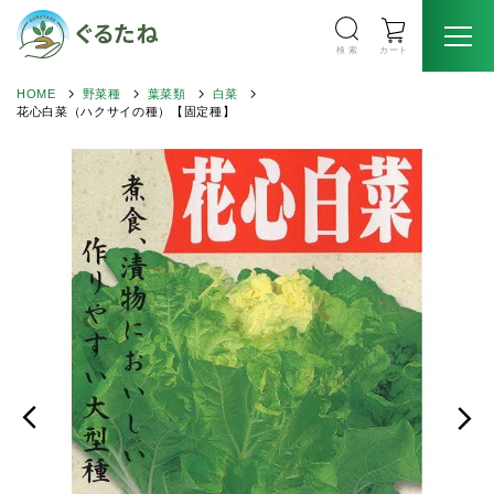
検 索
カート
HOME
野菜種
葉菜類
白菜
花心白菜（ハクサイの種）【固定種】