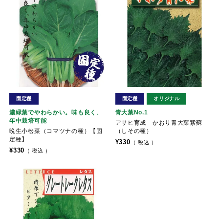
固定種
固定種
オリジナル
濃緑葉でやわらかい。味も良く、
青大葉No.1
年中栽培可能
アサヒ育成 かおり青大葉紫蘇
晩生小松菜（コマツナの種）【固
（しその種）
定種】
¥
330
税込
¥
330
税込