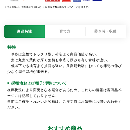
※代金引換は、送料330円（税込）＋代引き手数料495円（税込）となります。
商品特性
育て方
蒔き時・収穫
特性
・草姿は立性でトックリ型、荷姿よく商品価値が高い。
・葉は丸葉で葉肉が厚く葉柄も巾広く厚みも有り青味が濃い。
・低温下でも成育よく抽苔も遅い。又夏期栽培においても節間の伸び
少なく周年栽培が出来る。
■ 採種地および種子消毒について
在庫状況により変更となる場合があるため、これらの情報は当商品ペ
ージには記載しておりません。
事前にご確認されたいお客様は、ご注文前にお気軽にお問い合わせく
ださい。
おすすめ商品