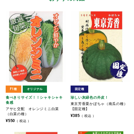
F1種
オリジナル
固定種
食べきりサイズ！！シャキシャキ
珍しい灰緑色の外皮！
食感
東京芳香栗かぼちゃ（南瓜の種）
アサヒ交配 オレンジミニ白菜
【固定種】
（白菜の種）
¥
385
税込
¥
550
税込