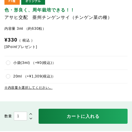
F1種
オリジナル
色・形良く、周年栽培できる！！
アサヒ交配 亜州チンゲンサイ（チンゲン菜の種）
内容量 3ml （約630粒）
¥
330
税込
[
3
Pointプレゼント]
小袋(3ml)
+
¥
0
税込
20ml
+
¥
1,309
税込
内容量を選択してください。
カートに入れる