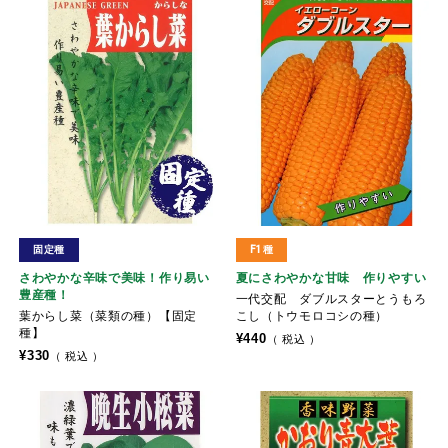
固定種
F1種
さわやかな辛味で美味！作り易い
夏にさわやかな甘味 作りやすい
豊産種！
一代交配 ダブルスターとうもろ
葉からし菜（菜類の種）【固定
こし（トウモロコシの種）
種】
¥
440
税込
¥
330
税込