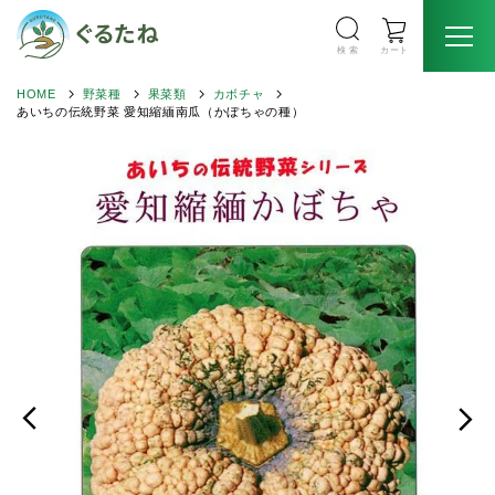
検 索
カート
HOME
野菜種
果菜類
カボチャ
あいちの伝統野菜 愛知縮緬南瓜（かぼちゃの種）