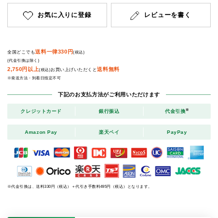
お気に入りに登録
レビューを書く
送料一律330円
全国どこでも
(税込)
(代金引換は除く)
2,750円以上
送料無料
お買い上げいただくと
(税込)
※発送方法・到着日指定不可
下記のお支払方法がご利用いただけます
※
クレジットカード
銀行振込
代金引換
Amazon Pay
楽天ペイ
PayPay
※代金引換は、送料330円（税込）＋代引き手数料495円（税込）となります。