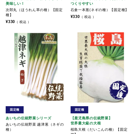
美味しい！
つくりやすい
次郎丸（ほうれん草の種）【固定
石倉一本葱(ネギの種）【固定種】
種】
¥
330
税込
¥
330
税込
固定種
固定種
あいちの伝統野菜シリーズ
【鹿児島県の伝統野菜】
世界最大級の大根
あいちの伝統野菜 越津葱（ネギの
種）
桜島大根（だいこんの種）【固定