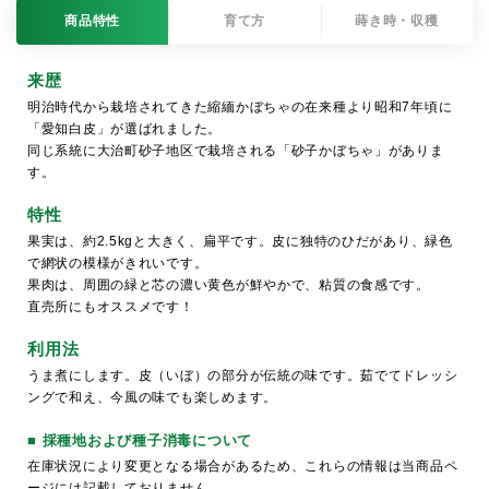
商品特性
育て方
蒔き時・収穫
来歴
明治時代から栽培されてきた縮緬かぼちゃの在来種より昭和7年頃に
「愛知白皮」が選ばれました。
同じ系統に大治町砂子地区で栽培される「砂子かぼちゃ」がありま
す。
特性
果実は、約2.5kgと大きく、扁平です。皮に独特のひだがあり、緑色
で網状の模様がきれいです。
果肉は、周囲の緑と芯の濃い黄色が鮮やかで、粘質の食感です。
直売所にもオススメです！
利用法
うま煮にします。皮（いぼ）の部分が伝統の味です。茹でてドレッシ
ングで和え、今風の味でも楽しめます。
■ 採種地および種子消毒について
在庫状況により変更となる場合があるため、これらの情報は当商品ペ
ージには記載しておりません。