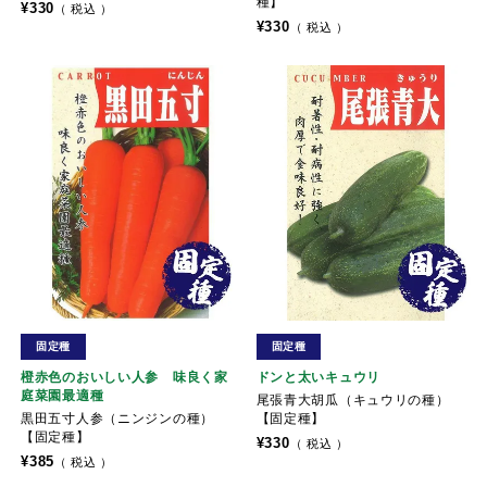
種】
¥
330
税込
¥
330
税込
固定種
固定種
橙赤色のおいしい人参 味良く家
ドンと太いキュウリ
庭菜園最適種
尾張青大胡瓜（キュウリの種）
黒田五寸人参（ニンジンの種）
【固定種】
【固定種】
¥
330
税込
¥
385
税込