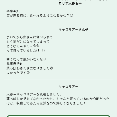
ロリア人参も🥕
本葉3枚。
雪が降る前に、食べれるようになるかな？🤔️
キャロリア🥕さん🌱
まいてから虫さんに食べられて
もう茎だけになってしまって
どうなるんやろ～💦💦
って思っていました(T_T)
寒くなって虫がいなくなり
見事復活❣️
葉っぱわさわさになりました😆
よかったです😘
キャロリア🥕
人参🥕キャロリア🥕を収穫しました。
葉っぱしか見えてなかったから、ちゃんと育っているのか心配だった
けど、収穫してみたら立派なので嬉しくなりました！