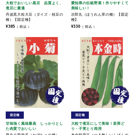
大粒でおいしい黒豆 品質よく、
愛知県の伝統野菜！作りやすくて
煮豆に最適
美味しい！
丹波黒大粒大豆（ダイズ・枝豆の
次郎丸（ほうれん草の種）【固定
種）【固定種】
種】
¥
385
¥
330
税込
税込
固定種
固定種
甘味強く風味最高 しっかりとし
大粒で煮豆にして美味！若莢ど
た肉質でおいしい
り・子実とり両用
早生小菊南瓜（かぼちゃの種）
本金時菜豆（つる無しいんげんの