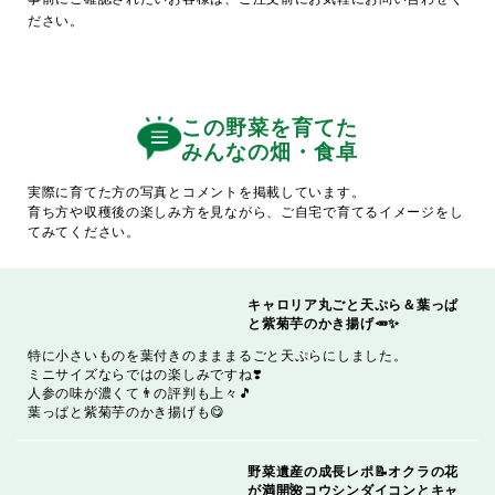
ださい。
この野菜を育てた
みんなの畑・食卓
実際に育てた方の写真とコメントを掲載しています。
育ち方や収穫後の楽しみ方を見ながら、ご自宅で育てるイメージをし
てみてください。
キャロリア丸ごと天ぷら＆葉っぱ
と紫菊芋のかき揚げ🥕✨
特に小さいものを葉付きのまままるごと天ぷらにしました。
ミニサイズならではの楽しみですね❣️
人参の味が濃くて👨の評判も上々🎵
葉っぱと紫菊芋のかき揚げも😋
野菜遺産の成長レポ📝️オクラの花
が満開🌺コウシンダイコンとキャ