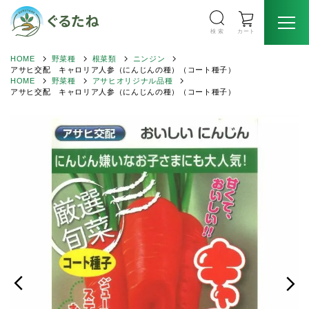
検 索
カート
HOME
野菜種
根菜類
ニンジン
アサヒ交配 キャロリア人参（にんじんの種）（コート種子）
HOME
野菜種
アサヒオリジナル品種
アサヒ交配 キャロリア人参（にんじんの種）（コート種子）