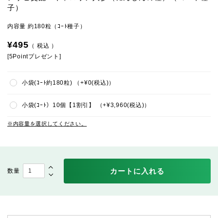
子）
内容量 約180粒（ｺｰﾄ種子）
¥
495
税込
[
5
Pointプレゼント]
小袋(ｺｰﾄ約180粒)
+
¥
0
税込
小袋(ｺｰﾄ）10個【1割引】
+
¥
3,960
税込
内容量を選択してください。
カートに入れる