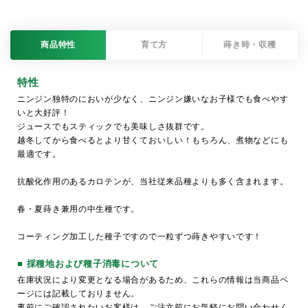
商品特性
育て方
蒔き時・収穫
特性
ニンジン独特のにおいが少なく、ニンジン嫌いなお子様でも食べやす
いと大好評！
ジュースでもスティックでも美味しさ抜群です。
越冬してから食べるとより甘くておいしい！もちろん、煮物などにも
最適です。
抗酸化作用のあるカロテンが、当社従来品種よりも多く含まれます。
春・夏蒔き兼用の中生種です。
コーティング加工した種子ですので一粒ずつ蒔きやすいです！
■ 採種地および種子消毒について
在庫状況により変更となる場合があるため、これらの情報は当商品ペ
ージには記載しておりません。
事前にご確認されたいお客様は、ご注文前にお気軽にお問い合わせく