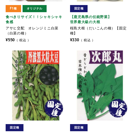
F1種
オリジナル
固定種
食べきりサイズ！！シャキシャキ
【鹿児島県の伝統野菜】
食感
世界最大級の大根
アサヒ交配 オレンジミニ白菜
桜島大根（だいこんの種）【固定
（白菜の種）
種】
¥
550
¥
330
税込
税込
固定種
固定種