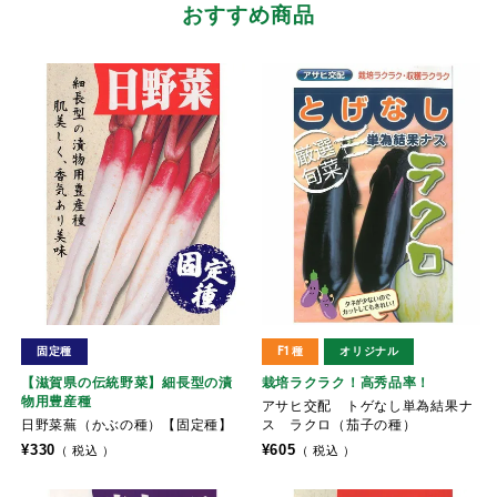
おすすめ商品
固定種
F1種
オリジナル
【滋賀県の伝統野菜】細長型の漬
栽培ラクラク！高秀品率！
物用豊産種
アサヒ交配 トゲなし単為結果ナ
日野菜蕪（かぶの種）【固定種】
ス ラクロ（茄子の種）
¥
330
¥
605
税込
税込