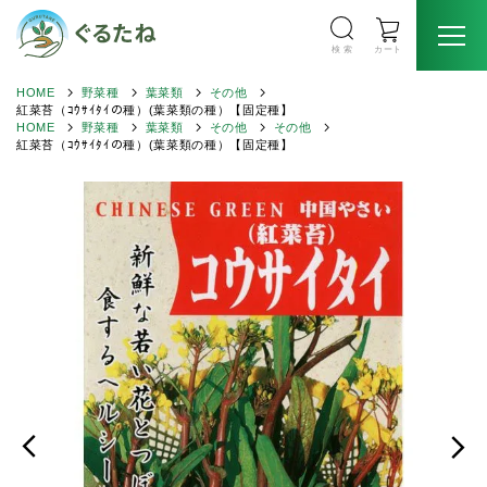
検 索
カート
HOME
野菜種
葉菜類
その他
紅菜苔（ｺｳｻｲﾀｲの種）(葉菜類の種）【固定種】
HOME
野菜種
葉菜類
その他
その他
紅菜苔（ｺｳｻｲﾀｲの種）(葉菜類の種）【固定種】