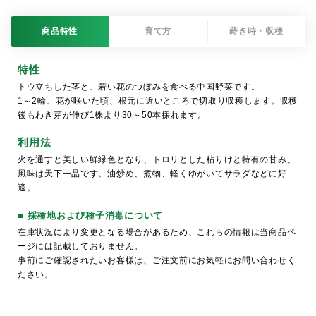
商品特性
育て方
蒔き時・収穫
特性
トウ立ちした茎と、若い花のつぼみを食べる中国野菜です。
1～2輪、花が咲いた頃、根元に近いところで切取り収穫します。収穫
後もわき芽が伸び1株より30～50本採れます。
利用法
火を通すと美しい鮮緑色となり、トロリとした粘りけと特有の甘み、
風味は天下一品です。油炒め、煮物、軽くゆがいてサラダなどに好
適。
■ 採種地および種子消毒について
在庫状況により変更となる場合があるため、これらの情報は当商品ペ
ージには記載しておりません。
事前にご確認されたいお客様は、ご注文前にお気軽にお問い合わせく
ださい。