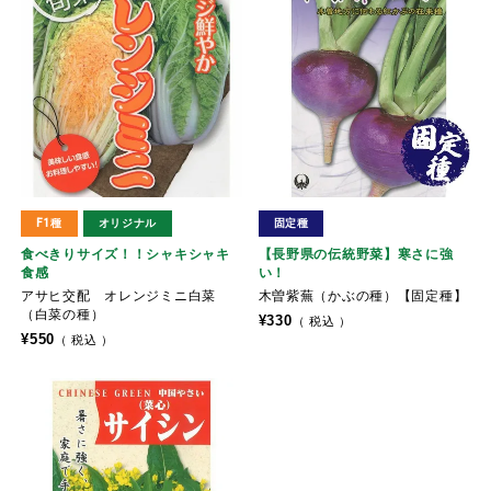
F1種
オリジナル
固定種
食べきりサイズ！！シャキシャキ
【長野県の伝統野菜】寒さに強
食感
い！
アサヒ交配 オレンジミニ白菜
木曽紫蕪（かぶの種）【固定種】
（白菜の種）
¥
330
税込
¥
550
税込