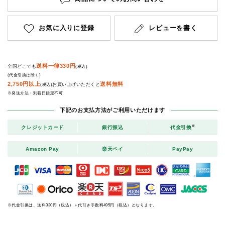
お気に入りに登録
レビューを書く
送料一律330円
全国どこでも
(税込)
(代金引換は除く)
2,750円以上
送料無料
お買い上げいただくと
(税込)
※発送方法・到着日指定不可
下記のお支払方法がご利用いただけます
※
クレジットカード
銀行振込
代金引換
Amazon Pay
楽天ペイ
PayPay
※代金引換は、送料330円（税込）＋代引き手数料495円（税込）となります。