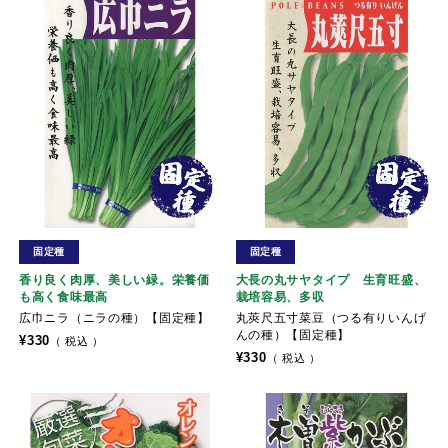
固定種
固定種
香り良く肉厚、美しい緑。栄養価
大長の丸サヤタイプ 生育旺盛、
も高く食味最高
栽培容易、多収
広巾ニラ（ニラの種）【固定種】
丸莢尺五寸菜豆（つる有りいんげ
んの種）【固定種】
¥
330
税込
¥
330
税込