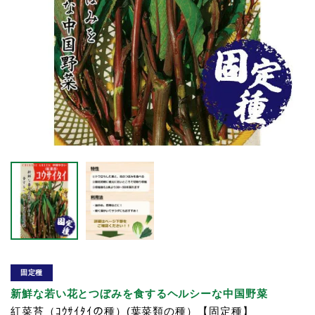
固定種
新鮮な若い花とつぼみを食するヘルシーな中国野菜
紅菜苔（ｺｳｻｲﾀｲの種）(葉菜類の種）【固定種】