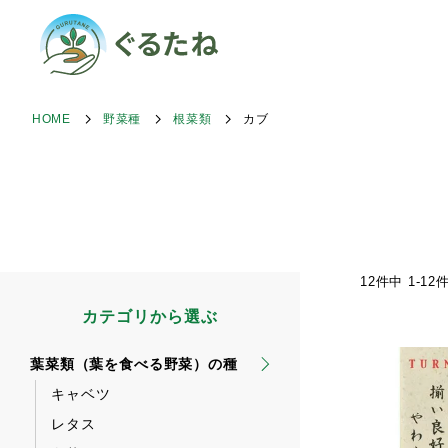
HOME
野菜種
根菜類
カブ
12
件中
1
-
12
カテゴリから選ぶ
葉菜類（葉を食べる野菜）の種
キャベツ
レタス