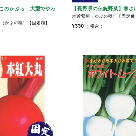
このかぶら 大型でやわ
【長野県の伝統野菜】寒さ
木曽紫蕪（かぶの種）【固定種
蕪（かぶの種）【固定種】
¥
330
税込
込