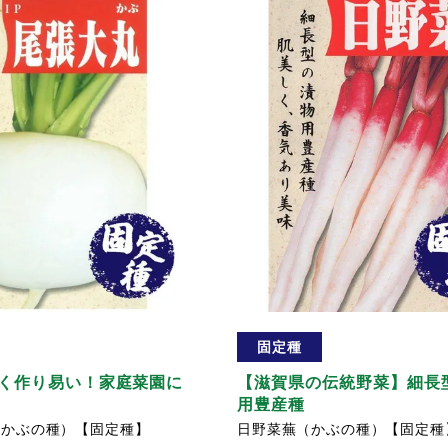
固定種
く作り易い！家庭菜園に
【滋賀県の伝統野菜】細長
用豊産種
（かぶの種）【固定種】
日野菜蕪（かぶの種）【固定種