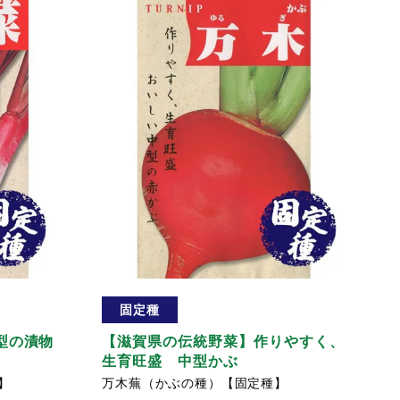
固定種
型の漬物
【滋賀県の伝統野菜】作りやすく、
生育旺盛 中型かぶ
】
万木蕪（かぶの種）【固定種】