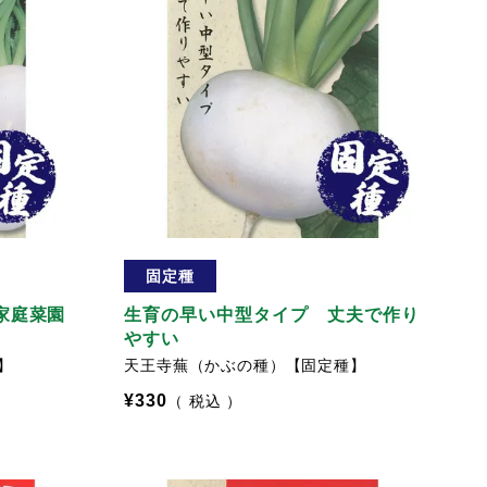
固定種
家庭菜園
生育の早い中型タイプ 丈夫で作り
やすい
】
天王寺蕪（かぶの種）【固定種】
¥
330
税込