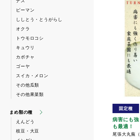
ナス
ピーマン
ししとう・とうがらし
オクラ
トウモロコシ
キュウリ
カボチャ
ゴーヤ
スイカ・メロン
その他瓜類
その他果菜類
固定種
まめ類の種
病害にも強
えんどう
も最適！
枝豆・大豆
尾張大丸蕪