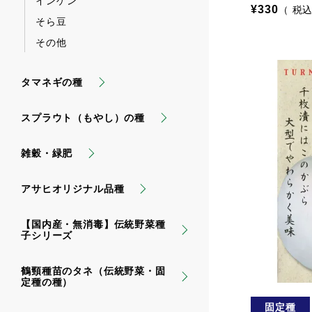
インゲン
¥
330
税
そら豆
その他
タマネギの種
スプラウト（もやし）の種
雑穀・緑肥
アサヒオリジナル品種
【国内産・無消毒】伝統野菜種
子シリーズ
鶴頸種苗のタネ（伝統野菜・固
定種の種）
固定種