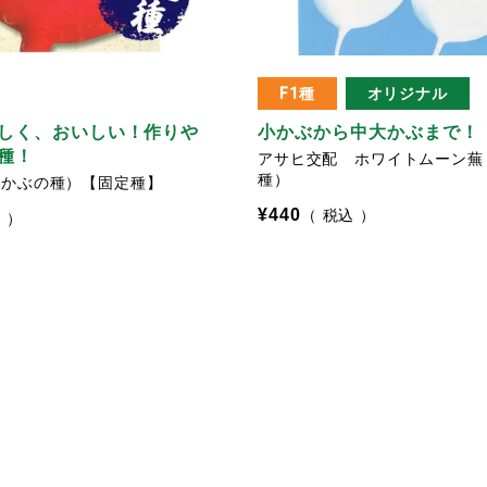
F1種
オリジナル
しく、おいしい！作りや
小かぶから中大かぶまで！
種！
アサヒ交配 ホワイトムーン蕪
種）
（かぶの種）【固定種】
¥
440
税込
込