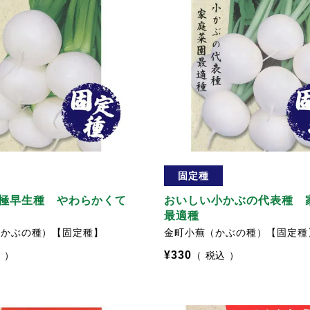
固定種
極早生種 やわらかくて
おいしい小かぶの代表種 
最適種
（かぶの種）【固定種】
金町小蕪（かぶの種）【固定種
¥
330
込
税込