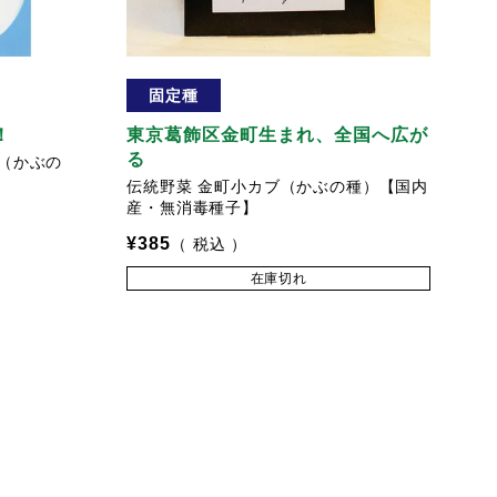
固定種
！
東京葛飾区金町生まれ、全国へ広が
る
（かぶの
伝統野菜 金町小カブ（かぶの種）【国内
産・無消毒種子】
¥
385
税込
在庫切れ