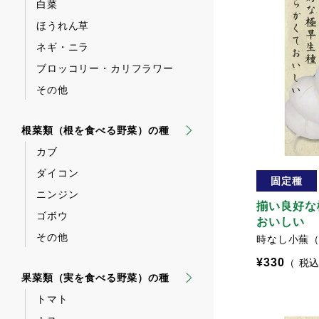
白菜
ほうれん草
ネギ・ニラ
ブロッコリー・カリフラワー
その他
根菜類（根を食べる野菜）の種
カブ
ダイコン
固定種
ニンジン
揃い良好な
ゴボウ
おいしい
その他
時なし小蕪
¥
330
税
果菜類（実を食べる野菜）の種
トマト