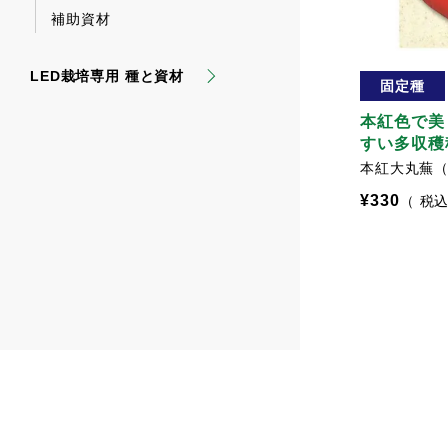
補助資材
LED栽培専用 種と資材
固定種
本紅色で美
すい多収穫
本紅大丸蕪
¥
330
税