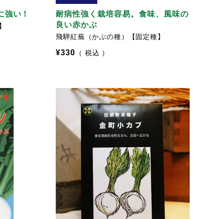
に強い！
耐病性強く栽培容易。食味、風味の
良い赤かぶ
】
飛騨紅蕪（かぶの種）【固定種】
¥
330
税込