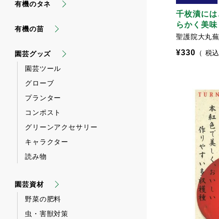
有機のタネ
千枚漬には
らかく美味
有機の苗
聖護院大丸
¥
330
税
園芸グッズ
園芸ツール
グローブ
プランター
コンポスト
グリーンアクセサリー
キャラクター
読み物
園芸資材
野菜の肥料
虫・害獣対策