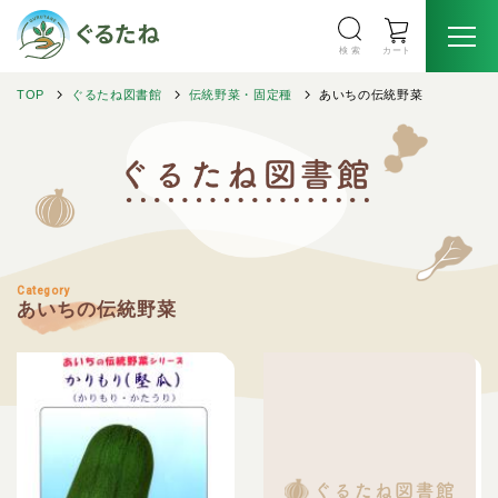
検 索
カート
TOP
ぐるたね図書館
伝統野菜・固定種
あいちの伝統野菜
Category
あいちの伝統野菜