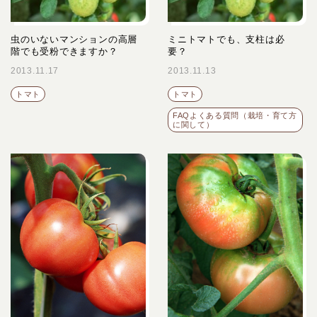
虫のいないマンションの高層
ミニトマトでも、支柱は必
階でも受粉できますか？
要？
2013.11.17
2013.11.13
トマト
トマト
FAQよくある質問（栽培・育て方
に関して）