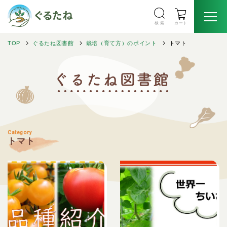
検 索
カート
TOP
ぐるたね図書館
栽培（育て方）のポイント
トマト
Category
トマト