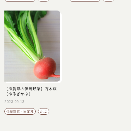
【滋賀県の伝統野菜】万木蕪
（ゆるぎかぶ）
2023.09.13
伝統野菜・固定種
かぶ