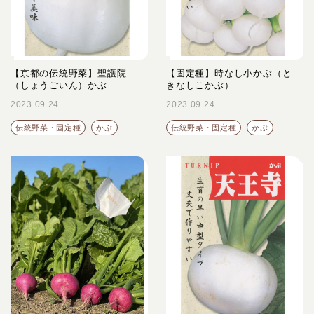
【京都の伝統野菜】聖護院
【固定種】時なし小かぶ（と
（しょうごいん）かぶ
きなしこかぶ）
2023.09.24
2023.09.24
伝統野菜・固定種
かぶ
伝統野菜・固定種
かぶ