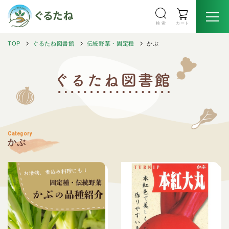
検 索
カート
TOP
ぐるたね図書館
伝統野菜・固定種
かぶ
Category
かぶ