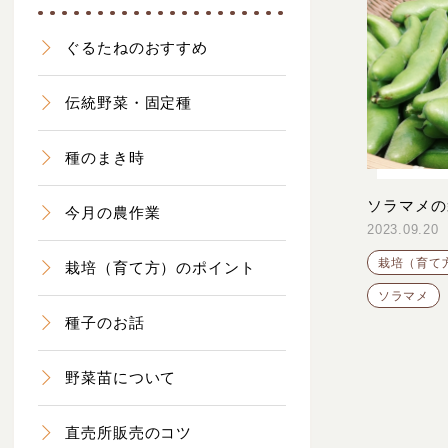
ぐるたねのおすすめ
伝統野菜・固定種
種のまき時
ソラマメの
今月の農作業
2023.09.20
栽培（育て
栽培（育て方）のポイント
ソラマメ
種子のお話
野菜苗について
直売所販売のコツ