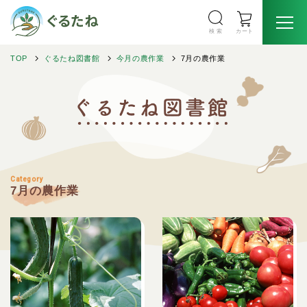
検 索
カート
TOP
ぐるたね図書館
今月の農作業
7月の農作業
Category
7月の農作業