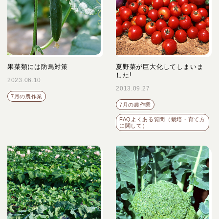
果菜類には防鳥対策
夏野菜が巨大化してしまいま
した!
2023.06.10
2013.09.27
7月の農作業
7月の農作業
FAQよくある質問（栽培・育て方
に関して）