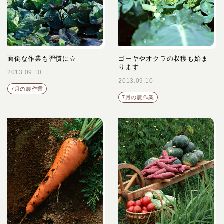
面倒な作業も習慣に☆
ゴーヤやオクラの収穫も始ま
ります
2013.09.10
2013.09.10
7月の農作業
7月の農作業