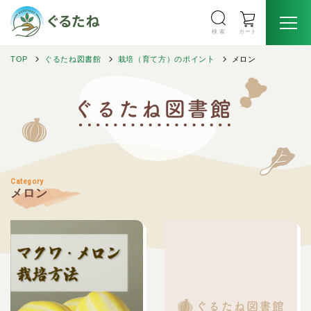
検 索
カート
TOP
ぐるたね図書館
栽培（育て方）のポイント
メロン
Category
メロン