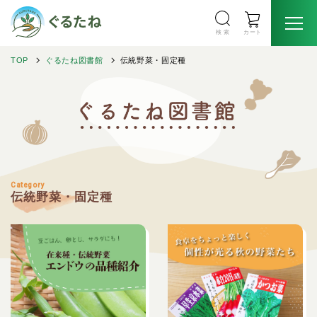
検 索
カート
TOP
ぐるたね図書館
伝統野菜・固定種
Category
伝統野菜・固定種