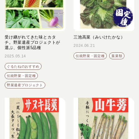
受け継がれてきた味とカタ
三池高菜（みいけたかな）
チ。野菜遺産プロジェクトが
2024.06.21
選ぶ、個性派5品種
2025.05.14
伝統野菜・固定種
葉菜類
ぐるたねのおすすめ
伝統野菜・固定種
野菜遺産プロジェクト