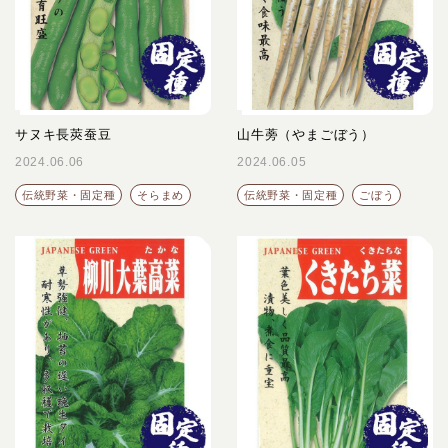
サヌキ長莢蚕豆
山牛蒡（やまごぼう）
2024.06.06
2024.06.05
伝統野菜・固定種
そらまめ
伝統野菜・固定種
ごぼう