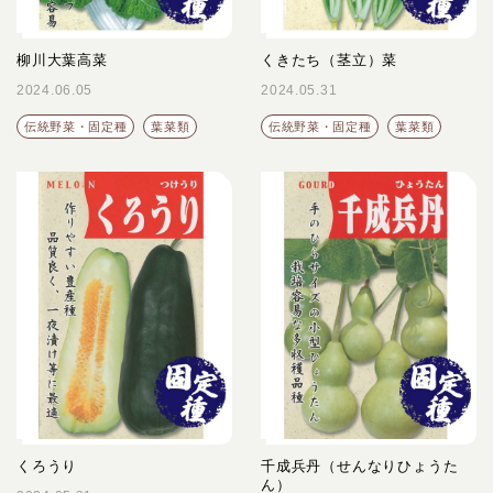
柳川大葉高菜
くきたち（茎立）菜
2024.06.05
2024.05.31
伝統野菜・固定種
葉菜類
伝統野菜・固定種
葉菜類
くろうり
千成兵丹（せんなりひょうた
ん）