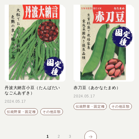
丹波大納言小豆（たんばだい
赤刀豆（あかなたまめ）
なごんあずき）
2024.05.17
2024.05.17
伝統野菜・固定種
その他豆類
伝統野菜・固定種
その他豆類
1
2
3