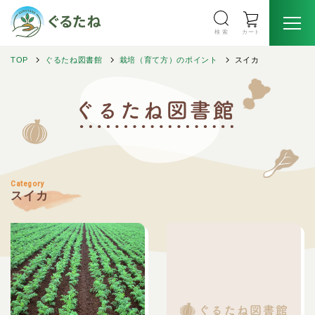
検 索
カート
TOP
ぐるたね図書館
栽培（育て方）のポイント
スイカ
Category
スイカ