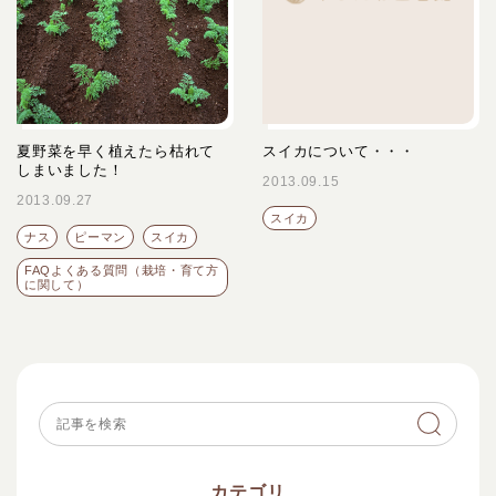
夏野菜を早く植えたら枯れて
スイカについて・・・
しまいました！
2013.09.15
2013.09.27
スイカ
ナス
ピーマン
スイカ
FAQよくある質問（栽培・育て方
に関して）
カテゴリ