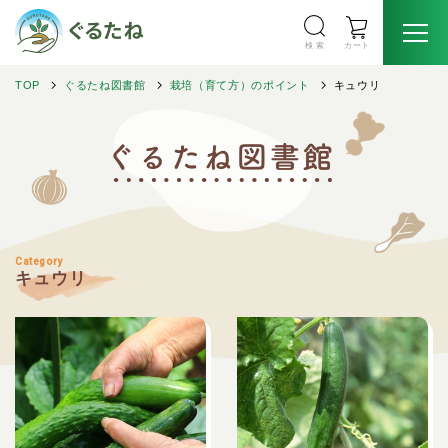
検 索
カート
TOP
ぐるたね図書館
栽培（育て方）のポイント
キュウリ
Category
キュウリ