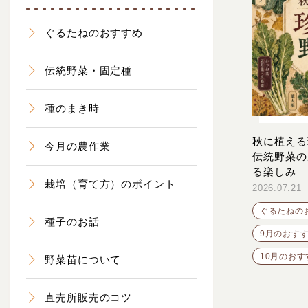
ぐるたねのおすすめ
伝統野菜・固定種
種のまき時
秋に植える
今月の農作業
伝統野菜の
る楽しみ
栽培（育て方）のポイント
2026.07.21
ぐるたねの
種子のお話
9月のおす
10月のおす
野菜苗について
直売所販売のコツ